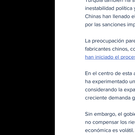
Turquía también ha s
inestabilidad polític
Chinas han llenado el
por las sanciones imp
La preocupación pare
fabricantes chinos, 
han iniciado el proce
En el centro de esta 
ha experimentado un
considerando la expan
creciente demanda gl
Sin embargo, el gobi
no compensar los ries
económica es volátil.