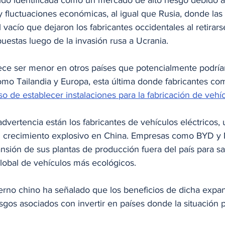
ido identificada como un mercado de alto riesgo debido a
a y fluctuaciones económicas, al igual que Rusia, donde las
 vacío que dejaron los fabricantes occidentales al retirar
uestas luego de la invasión rusa a Ucrania.
ce ser menor en otros países que potencialmente podría
como Tailandia y Europa, esta última donde fabricantes co
so de establecer instalaciones para la fabricación de vehíc
advertencia están los fabricantes de vehículos eléctricos,
 crecimiento explosivo en China. Empresas como BYD y 
sión de sus plantas de producción fuera del país para sat
obal de vehículos más ecológicos. 
erno chino ha señalado que los beneficios de dicha expa
gos asociados con invertir en países donde la situación po