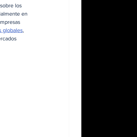
sobre los 
cialmente en 
empresas 
 globales
, 
ercados 