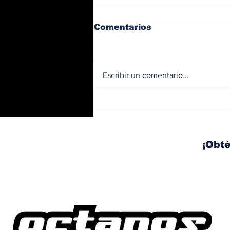
Comentarios
Escribir un comentario...
BMW y Spider-Man: La
controversia de la
publicidad en las
pantallas de tu auto
¡Obté