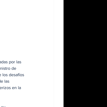
das por las 
nistro de 
 los desafíos 
e las 
rizos en la 