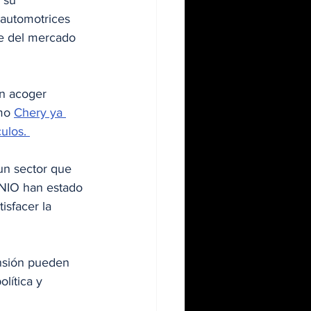
 su 
 automotrices 
se del mercado 
n acoger 
mo 
Chery ya 
ulos. 
 un sector que 
NIO han estado 
isfacer la 
nsión pueden 
lítica y 