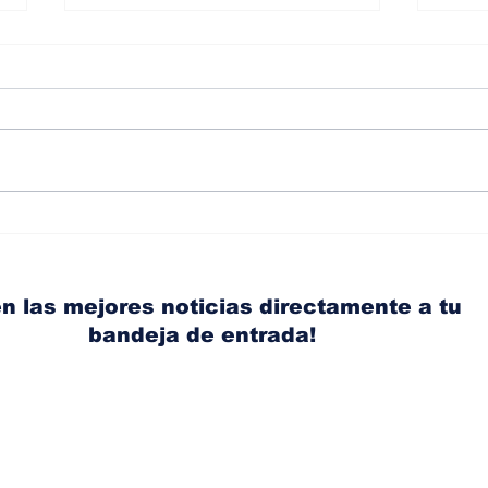
Albaisa deja la
RAM
dirección de diseño de
eli
Nissan, Matthew
mic
Weaver tomará su lugar
el s
n las mejores noticias directamente a tu
bandeja de entrada!