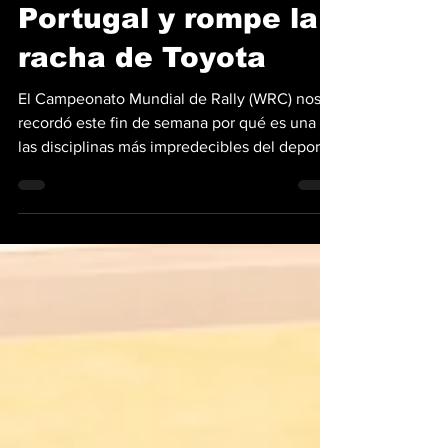
dramático Rally de
Portugal y rompe la
racha de Toyota
El Campeonato Mundial de Rally (WRC) nos
recordó este fin de semana por qué es una de
las disciplinas más impredecibles del deporte
a motor. Thierry Neuville se alzó con la
victoria en el Rally de Portugal 2026,
entregando a Hyundai Shell Mobis su primer
triunfo de la temporada y rompiendo el
dominio absoluto que Toyota había
mantenido hasta ahora. El belga, campeón de
2024, llegó a esta sexta ronda en una
posición comprometida, ocupando el séptimo
lugar del campeonato tras u