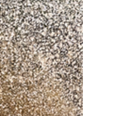
perdonó los errores. Fotos: Jaanus Ree | Red
Bull Content Pool La jornada final fue un
auténtico juego de nervios. Ogier, al mando
de su GR Yaris Rally1, supo gestionar la
presión de un joven Oliver Solberg que
amenazab