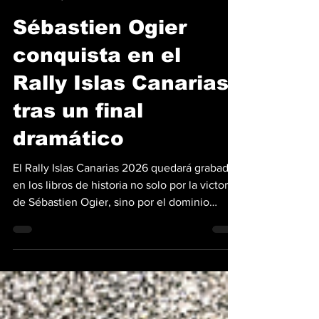
Benjamín Chellew
4 may
3 min de lectura
Sébastien Ogier
conquista en el
Rally Islas Canarias
tras un final
dramático
El Rally Islas Canarias 2026 quedará grabado
en los libros de historia no solo por la victoria
de Sébastien Ogier, sino por el dominio
absoluto de Toyota Gazoo Racing. El francés
logró su primer triunfo de la temporada en
una prueba donde el asfalto canario no