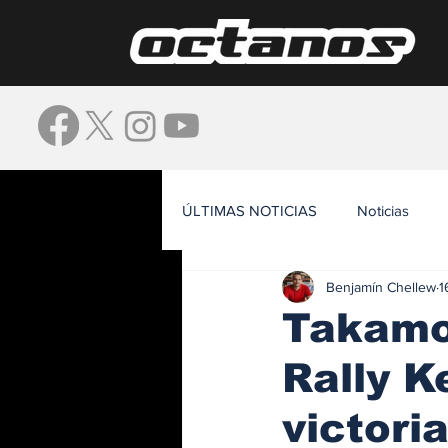
ÚLTIMAS NOTICIAS
Noticias
Benjamín Chellew
1
Waze
Takamot
Rally K
victori