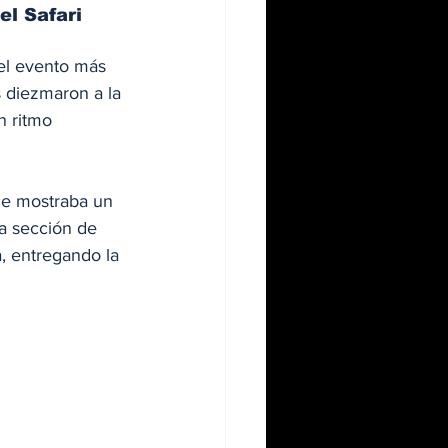
el Safari
 el evento más 
s diezmaron a la 
n ritmo 
ue mostraba un 
a sección de 
, entregando la 