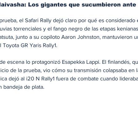
 Naivasha: Los gigantes que sucumbieron ante 
 prueba, el Safari Rally dejó claro por qué es considerado
luvias torrenciales y el fango negro de las etapas keniana
tsuta, junto a su copiloto Aaron Johnston, mantuvieron u
 Toyota GR Yaris Rally1.
 de escena lo protagonizó Esapekka Lappi. El finlandés, q
icio de la prueba, vio cómo su transmisión colapsaba en l
nica dejó al i20 N Rally1 fuera de combate cuando lideraba
n bandeja de plata.