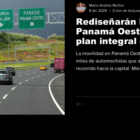
Mario Andrés Muñoz
8 dic 2025
3 min de lectura
Rediseñarán 
Panamá Oest
plan integral
La movilidad en Panamá Oest
miles de automovilistas que a
recorrido hacia la capital. Mi
Línea 3 del Metro —incluido 
Canal de Panamá—, el Banco d
Caribe (CAF), con financiami
técnico del banco alemán KfW
para elegir a la fir