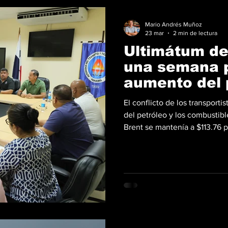
Mario Andrés Muñoz
23 mar
2 min de lectura
Ultimátum de 
una semana p
aumento del 
El conflicto de los transport
del petróleo y los combustib
Brent se mantenía a $113.76 po
repunte causado por la escal
e Irán; en Panamá, además, e
el transporte colectivo— se c
escenario, la ATTT y dirigen
acordaron ins