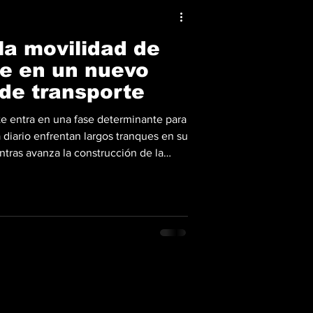
la movilidad de
e en un nuevo
 de transporte
e entra en una fase determinante para
 diario enfrentan largos tranques en su
entras avanza la construcción de la
el complejo tramo soterrado bajo el
e Desarrollo de América Latina y el
ento de la Unión Europea (UE) y apoyo
, abrió un proceso de precalificación