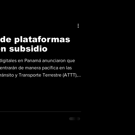
de plataformas
en subsidio
digitales en Panamá anunciaron que
centrarán de manera pacífica en las
ránsito y Transporte Terrestre (ATTT),
 Pueblos 2000, con el objetivo de ser
por el subsidio estatal por el alza del
ransportista. De acuerdo con la
presentantes del gremio, la
des