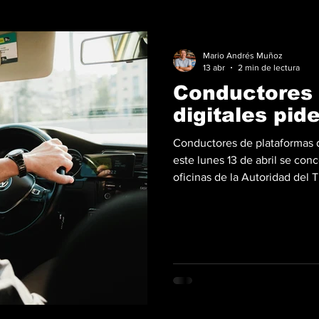
Mario Andrés Muñoz
13 abr
2 min de lectura
Conductores 
digitales pid
Conductores de plataformas 
este lunes 13 de abril se con
oficinas de la Autoridad del T
ubicadas en el sector de Los
incluidos en los beneficiados 
combustible como el sector t
convocatoria realizada por re
concentración está prevista 