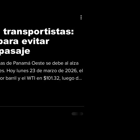
transportistas:
ara evitar
pasaje
istas de Panamá Oeste se debe al alza
les. Hoy lunes 23 de marzo de 2026, el
r barril y el WTI en $101.32, luego del
ada de tensiones entre Estados Unidos
l diésel sin azufre —el más usado por
omercializa en $4.57 por galón. En ese
tes del transporte de Panamá Oeste