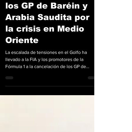
Oficial: Cancelados
los GP de Baréin y
Arabia Saudita por
la crisis en Medio
Oriente
La escalada de tensiones en el Golfo ha
llevado a la FIA y los promotores de la
Fórmula 1 a la cancelación de los GP de
Baréin y Arabia Saudita luego de determinar
que las condiciones actuales no garantizan la
integridad de los equipos ni de los
aficionados. Esta medida surge tras informes
de inteligencia y el agravamiento del
conflicto bélico en la región, específicamente
involucrando a Irán, lo que ha puesto en
alerta roja a las organizaciones