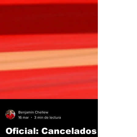
Benjamín Chellew
16 mar
3 min de lectura