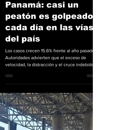
atropellos en
Panamá: casi un
peatón es golpeado
cada día en las vías
del país
Los casos crecen 15.6% frente al año pasado.
Autoridades advierten que el exceso de
velocidad, la distracción y el cruce indebido
siguen cobrando víctimas, mientras el país
supera los 18 mil accidentes de tránsito. Los
atropellos continúan en ascenso en Panamá y
se consolidan como una de las principales
preocupaciones en materia de seguridad vial.
La Dirección Nacional de Operaciones del
Tránsito (DNOT) informó que, en lo que va de
2026, se han registrado 193 accidentes por a