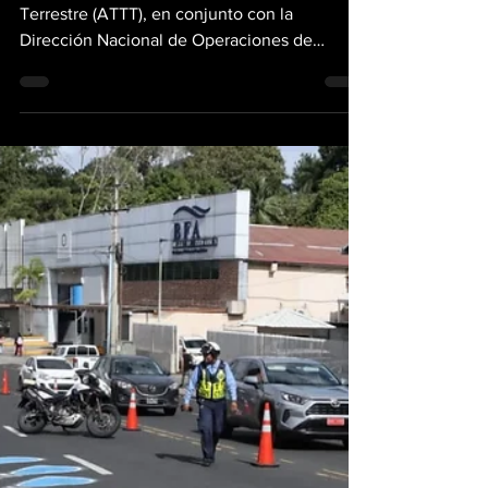
detecta a morosos
La Autoridad de Tránsito y Transporte
Terrestre (ATTT), en conjunto con la
Dirección Nacional de Operaciones de
Tránsito (DNOT) de la Policía Nacional y la
Empresa Nacional de Autopistas (ENA),
realizó un operativo de fiscalización en el
Corredor Sur. Durante la jornada
interinstitucional se verificó a conductores
con morosidad en el sistema Panapass,
vehículos que circulaban sin la placa visible y
automóviles que transitaban sin el dispositivo
de peaje debidamente habilitado