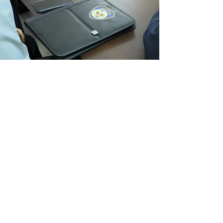
Mario Andrés Muñoz
10 mar
2 min de lectura
Evalúan cambiar los
horarios en oficinas