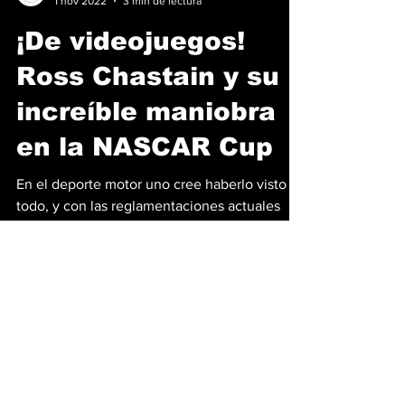
Los motores de hidrógeno tal vez son la única
salvación posible que pueda evitar la muerte
de los motores de combustión, una
tecnología...
Edsson Araúz
1 nov 2022
3 min de lectura
¡De videojuegos!
Ross Chastain y su
increíble maniobra
en la NASCAR Cup
En el deporte motor uno cree haberlo visto
todo, y con las reglamentaciones actuales