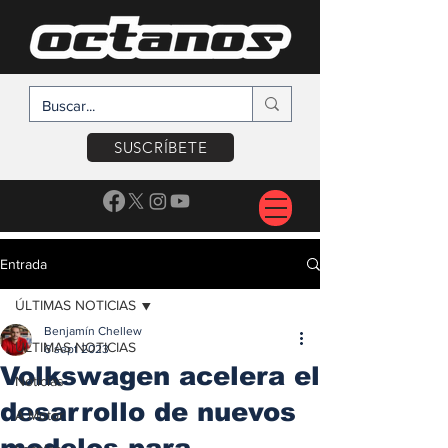
SUSCRÍBETE
Entrada
ÚLTIMAS NOTICIAS
Benjamín Chellew
ÚLTIMAS NOTICIAS
6 sept 2023
Volkswagen acelera el
Noticias
desarrollo de nuevos
A Motor
modelos para