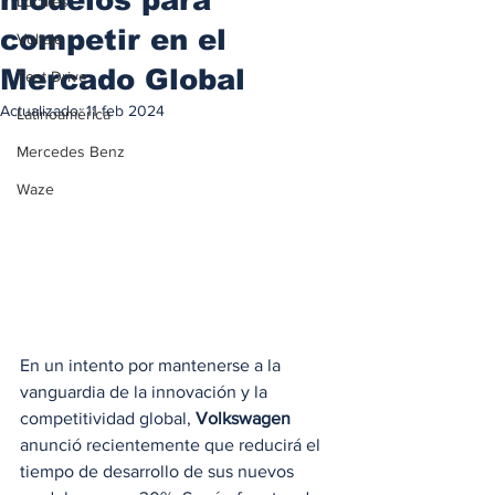
Locales
competir en el
Voltaje
Mercado Global
Test Drive
Actualizado:
11 feb 2024
Latinoamérica
Mercedes Benz
Waze
En un intento por mantenerse a la 
vanguardia de la innovación y la 
competitividad global, 
Volkswagen
anunció recientemente que reducirá el 
tiempo de desarrollo de sus nuevos 