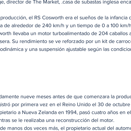
e, director de The Market, .casa de subastas inglesa enc
producción, el RS Cosworth era el sueños de la infancia 
a de alrededor de 240 km/h y un tiempo de 0 a 100 km/h
orth llevaba un motor turboalimentado de 204 caballos 
asera. Su rendimiento se ve reforzado por un kit de carroce
rodinámica y una suspensión ajustable según las condicio
damente nueve meses antes de que comenzara la producci
gistró por primera vez en el Reino Unido el 30 de octubre
pietario a Nueva Zelanda en 1994, pasó cuatro años en el
ras se le realizaba una reconstrucción del motor. 
e manos dos veces más, el propietario actual del automóv