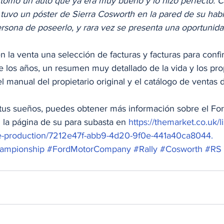
al tomó un auto que ya era muy bueno y lo hizo perfecto
 tuvo un póster de Sierra Cosworth en la pared de su habi
persona de poseerlo, y rara vez se presenta una oportunid
 la venta una selección de facturas y facturas para confir
de los años, un resumen muy detallado de la vida y los prop
l manual del propietario original y el catálogo de ventas d
e tus sueños, puedes obtener más información sobre el For
la página de su para subasta en 
https://themarket.co.uk/li
pre-production/7212e47f-abb9-4d20-9f0e-441a40ca8044.
ampionship
#FordMotorCompany
#Rally
#Cosworth
#RS