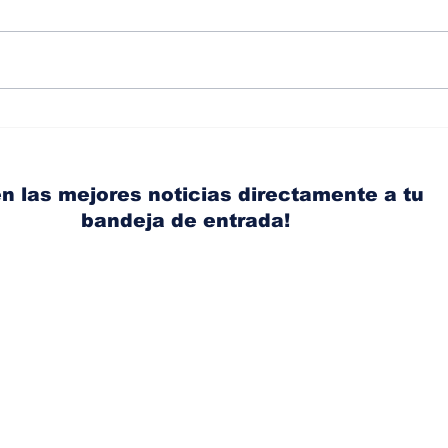
Albaisa deja la
RAM
dirección de diseño de
eli
Nissan, Matthew
mic
Weaver tomará su lugar
el s
n las mejores noticias directamente a tu
bandeja de entrada!