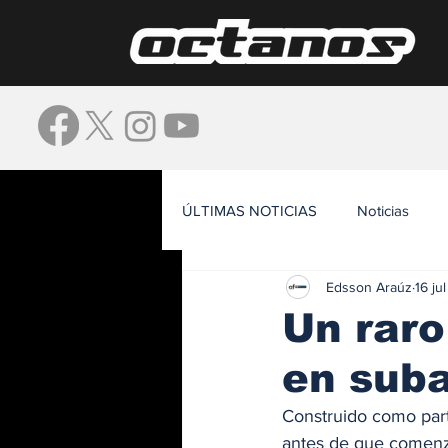
ÚLTIMAS NOTICIAS
Noticias
Edsson Araúz
16 ju
Waze
Un raro
en sub
Construido como part
antes de que comenza