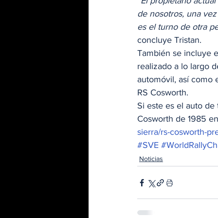
“El propietario actu
de nosotros, una vez
es el turno de otra 
concluye Tristan. 
También se incluye en
realizado a lo largo 
automóvil, así como e
RS Cosworth. 
Si este es el auto d
Cosworth de 1985 en 
sierra/rs-cosworth-
#SVE
#WorldRallyCh
Noticias