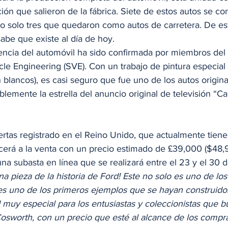
ón que salieron de la fábrica. Siete de estos autos se con
do solo tres que quedaron como autos de carretera. De est
abe que existe al día de hoy. 
encia del automóvil ha sido confirmada por miembros del 
cle Engineering (SVE). Con un trabajo de pintura especia
n blancos), es casi seguro que fue uno de los autos origin
blemente la estrella del anuncio original de televisión “Ca
ertas registrado en el Reino Unido, que actualmente tiene
ecerá a la venta con un precio estimado de £39,000 ($48,
una subasta en línea que se realizará entre el 23 y el 30 de
na pieza de la historia de Ford! Este no solo es uno de lo
es uno de los primeros ejemplos que se hayan construido.
 muy especial para los entusiastas y coleccionistas que b
Cosworth, con un precio que esté al alcance de los compr