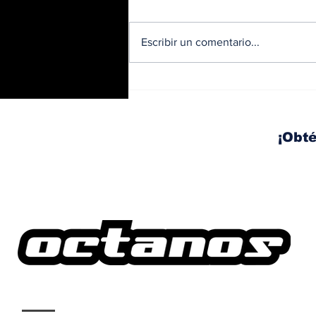
Escribir un comentario...
BMW y Spider-Man: La
controversia de la
publicidad en las
pantallas de tu auto
¡Obté