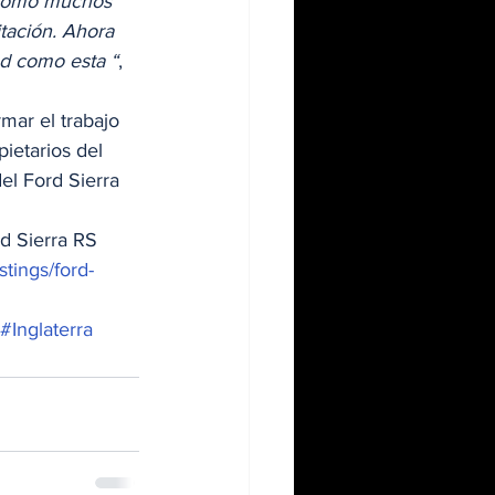
. Como muchos 
tación. Ahora 
ad como esta “
, 
mar el trabajo 
ietarios del 
el Ford Sierra 
d Sierra RS 
stings/ford-
#Inglaterra