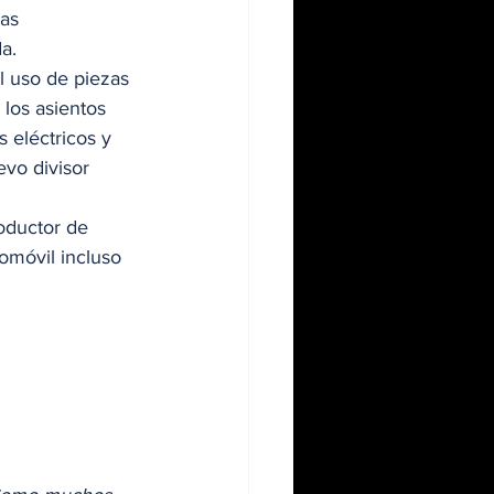
as 
a. 
l uso de piezas 
los asientos 
 eléctricos y 
vo divisor 
roductor de 
omóvil incluso 