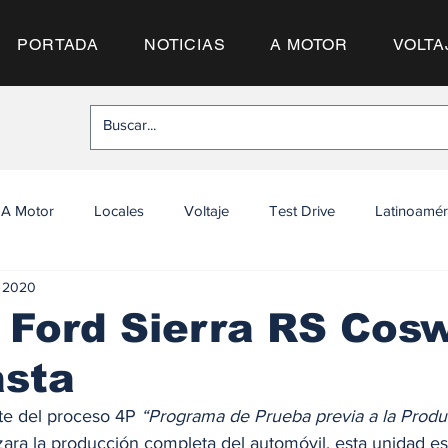
PORTADA
NOTICIAS
A MOTOR
VOLTA
A Motor
Locales
Voltaje
Test Drive
Latinoamér
l 2020
 Ford Sierra RS Cos
asta
e del proceso 4P 
“Programa de Prueba previa a la Produ
ra la producción completa del automóvil, esta unidad es