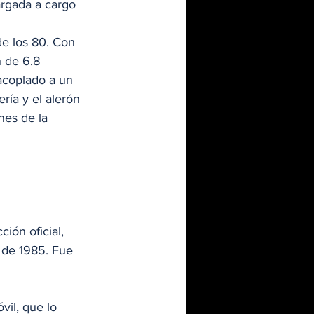
argada a cargo 
de los 80. Con 
 de 6.8 
acoplado a un 
ría y el alerón 
nes de la 
ón oficial, 
 de 1985. Fue 
 
il, que lo 