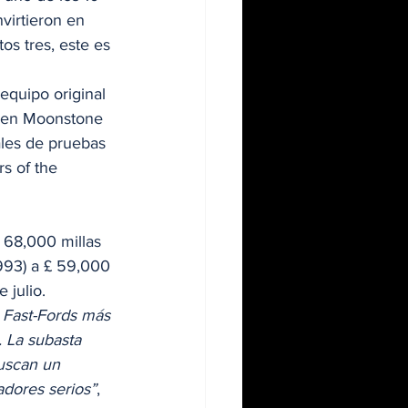
virtieron en 
os tres, este es 
equipo original 
l en Moonstone 
ales de pruebas 
rs of the 
 68,000 millas 
993) a £ 59,000 
 julio. 
s Fast-Fords más 
 La subasta 
uscan un 
adores serios”
, 