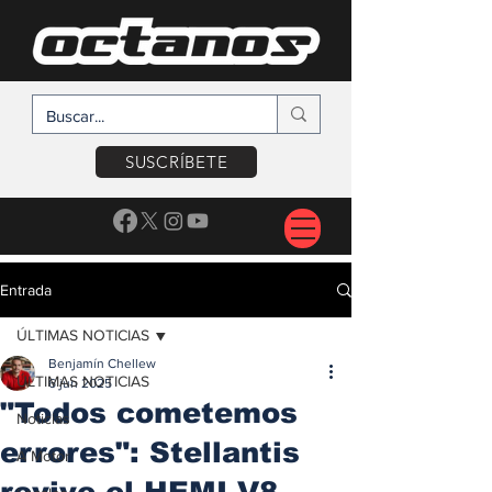
SUSCRÍBETE
Entrada
ÚLTIMAS NOTICIAS
Benjamín Chellew
ÚLTIMAS NOTICIAS
6 jun 2025
"Todos cometemos
Noticias
errores": Stellantis
A Motor
revive el HEMI V8