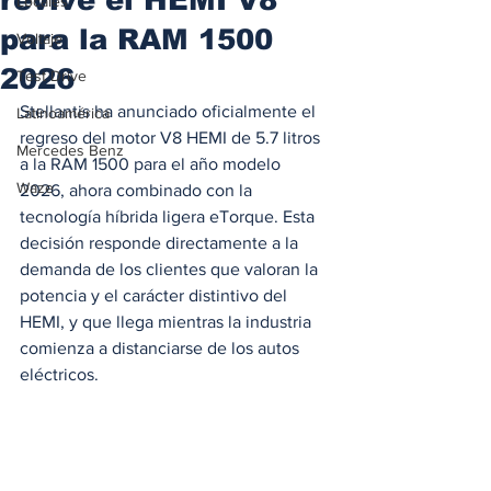
Locales
para la RAM 1500
Voltaje
2026
Test Drive
Stellantis ha anunciado oficialmente el 
Latinoamérica
regreso del motor V8 HEMI de 5.7 litros 
Mercedes Benz
a la RAM 1500 para el año modelo 
Waze
2026, ahora combinado con la 
tecnología híbrida ligera eTorque. Esta 
decisión responde directamente a la 
demanda de los clientes que valoran la 
potencia y el carácter distintivo del 
HEMI, y que llega mientras la industria 
comienza a distanciarse de los autos 
eléctricos.