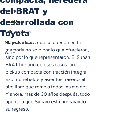
Locales
del BRAT y
Voltaje
desarrollada con
Test Drive
Toyota
Latinoamérica
Mercedes Benz
Hay vehículos que se quedan en la 
memoria no solo por lo que ofrecieron, 
Waze
sino por lo que representaron. El Subaru 
BRAT fue uno de esos casos: una 
pickup compacta con tracción integral, 
espíritu rebelde y asientos traseros al 
aire libre que rompía todos los moldes. 
Y ahora, más de 30 años después, todo 
apunta a que Subaru está preparando 
su regreso.