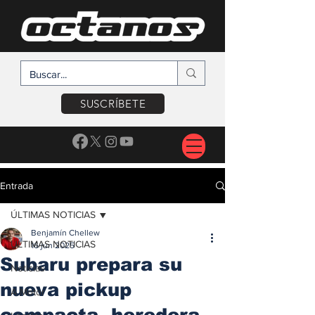
SUSCRÍBETE
Entrada
ÚLTIMAS NOTICIAS
Benjamín Chellew
ÚLTIMAS NOTICIAS
16 jun 2025
Subaru prepara su
Noticias
nueva pickup
A Motor
compacta, heredera