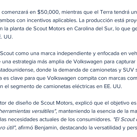
er comenzará en $50,000, mientras que el Terra tendrá un
ambos con incentivos aplicables. La producción está proy
la planta de Scout Motors en Carolina del Sur, lo que g
. UU.​
e Scout como una marca independiente y enfocada en veh
de una estrategia más amplia de Volkswagen para capturar
stadounidense, donde la demanda de camionetas y SUV s
a es clave para que Volkswagen compita con marcas como
n el segmento de camionetas eléctricas en EE. UU.​
tor de diseño de Scout Motors, explicó que el objetivo es
herramientas versátiles"
, manteniendo la esencia de la mar
 las necesidades actuales de los consumidores. 
"El Scout 
o útil"
, afirmó Benjamin, destacando la versatilidad y per