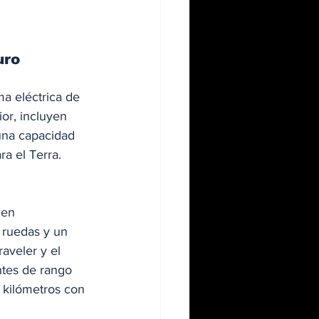
uro
a eléctrica de 
or, incluyen 
una capacidad 
a el Terra. 
 en 
 ruedas y un 
aveler y el 
ntes de rango 
 kilómetros con 