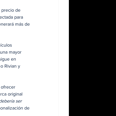
 precio de 
ectada para 
enerará más de 
ículos 
 una mayor 
igue en 
 Rivian y 
 ofrecer 
ca original 
debería ser 
sonalización de 