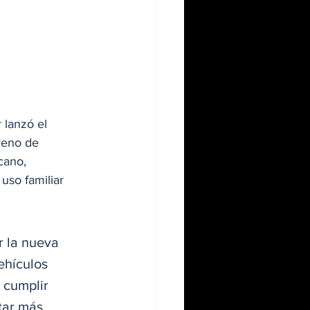
 lanzó el 
reno de 
cano, 
uso familiar 
r la nueva 
ehículos 
 cumplir 
tar más 