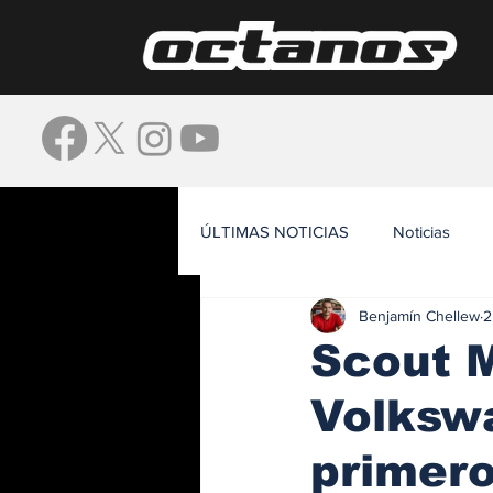
ÚLTIMAS NOTICIAS
Noticias
Benjamín Chellew
2
Waze
Scout M
Volksw
primer