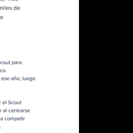
miles de 
a 
cout para 
co. 
 ese año, luego 
 el Scout 
 al centrarse 
ca competir 
.