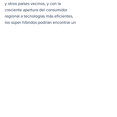
y otros países vecinos, y con la 
creciente apertura del consumidor 
regional a tecnologías más eficientes, 
los súper híbridos podrían encontrar un 
terreno fértil.
movilidad eléctrica
Chery
súper híbrido
tecnología CSH
autos en Centroamérica
autos híbridos 2025
Endless Horizon
eficiencia energética
Chery híbrido
híbridos en Panamá
Voltaje
Ver todo
Entradas relacionadas