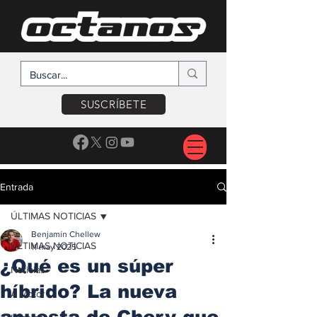
SUSCRÍBETE
Entrada
ÚLTIMAS NOTICIAS
Benjamín Chellew
ÚLTIMAS NOTICIAS
11 may 2025
¿Qué es un súper
Noticias
híbrido? La nueva
A Motor
apuesta de Chery que