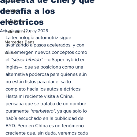
Locales
desafía a los
Voltaje
eléctricos
Test Drive
Actualizado:
12 may 2025
Latinoamérica
La tecnología automotriz sigue 
Mercedes Benz
avanzando a pasos acelerados, y con 
ella emergen nuevos conceptos como 
Waze
el 
“súper híbrido”
 —o Super hybrid en 
inglés—, que se posiciona como una 
alternativa poderosa para quienes aún 
no están listos para dar el salto 
completo hacia los autos eléctricos. 
Hasta mi reciente visita a China, 
pensaba que se trataba de un nombre 
puramente 
"marketero"
, ya que solo lo 
había escuchado en la publicidad de 
BYD. Pero en China es un fenómeno 
creciente que, sin duda, veremos cada 