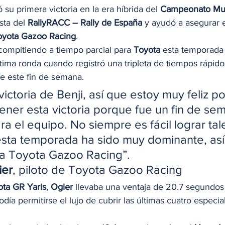
ó su primera victoria en la era híbrida del 
Campeonato Mun
sta del 
RallyRACC – Rally de España
 y ayudó a asegurar el
oyota Gazoo Racing
. 
compitiendo a tiempo parcial para 
Toyota
 esta temporada 
tima ronda cuando registró una tripleta de tiempos rápido
de este fin de semana. 
victoria de Benji, así que estoy muy feliz por
tener esta victoria porque fue un fin de se
a el equipo. No siempre es fácil lograr tal
esta temporada ha sido muy dominante, así
s a Toyota Gazoo Racing”.
ier
, piloto de Toyota Gazoo Racing 
ota GR Yaris
, 
Ogier
 llevaba una ventaja de 20.7 segundos
día permitirse el lujo de cubrir las últimas cuatro especia