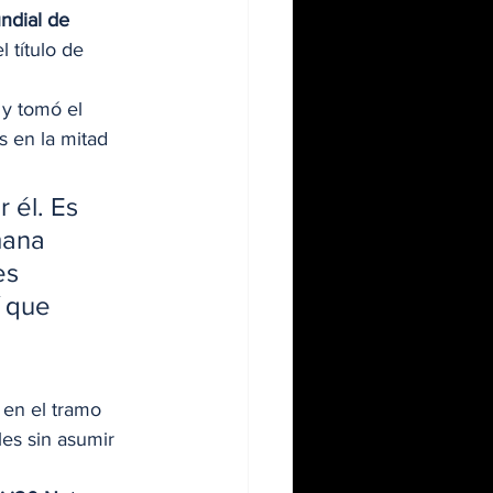
dial de 
 título de 
y tomó el 
s en la mitad 
 él. Es 
mana 
es 
 que 
 en el tramo 
les sin asumir 