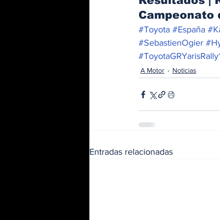
Resultados | 
Campeonato d
#Toyota
#España
#K
#SebastienOgier
#Hy
#ToyotaGRYarisRally
A Motor
Noticias
Entradas relacionadas