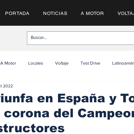
PORTADA
NOTICIAS
A MOTOR
VOLTA
A Motor
Locales
Voltaje
Test Drive
Latinoamér
ct 2022
riunfa en España y T
a corona del Campeo
structores