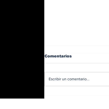
Comentarios
Escribir un comentario...
BMW y Spider-Man: La
controversia de la
publicidad en las
pantallas de tu auto