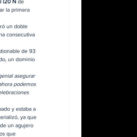
i i20 N
 de 
rar la primera 
gró un doble 
na consecutiva 
stionable de 93 
do, un dominio 
genial asegurar 
e ahora podemos 
elebraciones 
ábado y estaba a 
rializó, ya que 
de un agujero 
los que 