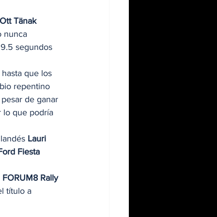
Ott Tänak
o nunca 
a 9.5 segundos 
 hasta que los 
bio repentino 
 pesar de ganar 
 lo que podría 
nlandés 
Lauri 
Ford Fiesta 
 
FORUM8 Rally 
l título a 