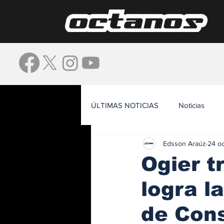
ÚLTIMAS NOTICIAS
Noticias
Edsson Araúz
24 o
Waze
Ogier t
logra l
de Con