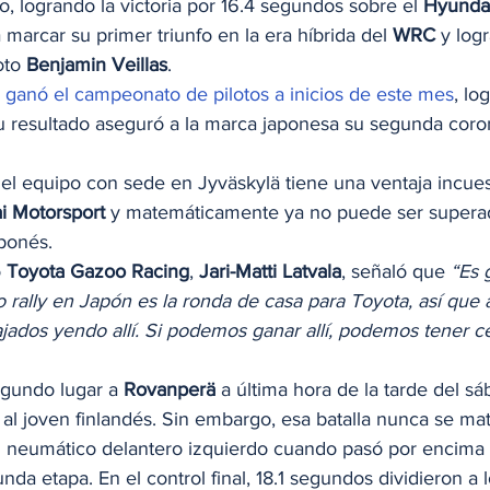
 logrando la victoria por 16.4 segundos sobre el 
Hyunda
a marcar su primer triunfo en la era híbrida del 
WRC
 y log
oto 
Benjamin Veillas
. 
e ganó el campeonato de pilotos a inicios de este mes
, lo
u resultado aseguró a la marca japonesa su segunda coro
 el equipo con sede en Jyväskylä tiene una ventaja incue
i Motorsport
 y matemáticamente ya no puede ser supera
aponés. 
o
 Toyota Gazoo Racing
, 
Jari-Matti Latvala
, señaló que 
“Es 
timo rally en Japón es la ronda de casa para Toyota, así qu
jados yendo allí. Si podemos ganar allí, podemos tener c
egundo lugar a 
Rovanperä
 a última hora de la tarde del s
al joven finlandés. Sin embargo, esa batalla nunca se mate
n neumático delantero izquierdo cuando pasó por encima 
nda etapa. En el control final, 18.1 segundos dividieron a 