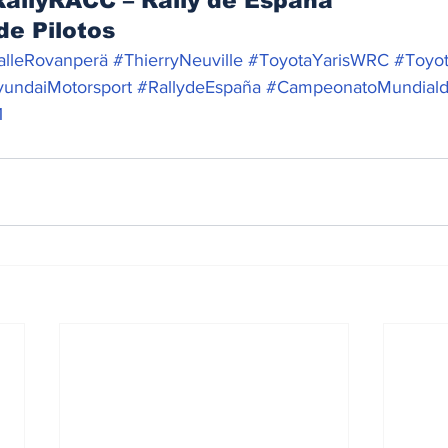
RallyRACC – Rally de España
e Pilotos 
alleRovanperä
#ThierryNeuville
#ToyotaYarisWRC
#Toyo
undaiMotorsport
#RallydeEspaña
#CampeonatoMundiald
1