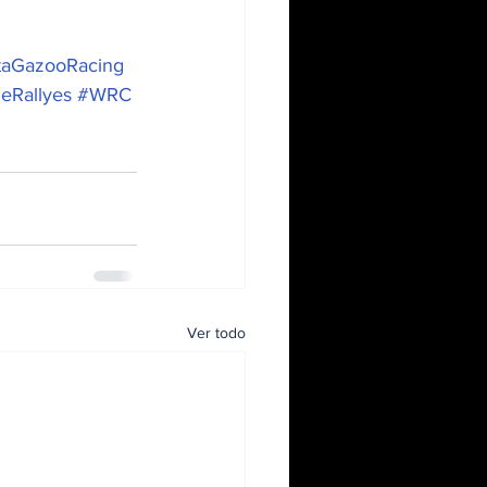
taGazooRacing
eRallyes
#WRC
Ver todo