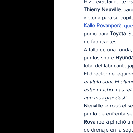
Hizo exactamente eso,
Thierry Neuville
, par
victoria para su copil
Kalle Rovanperä
, qu
podio para 
Toyota
. S
de fabricantes. 
A falta de una ronda,
puntos sobre 
Hyunda
total del fabricante j
El director del equip
el título aquí. El úl
estar mucho más rela
aún más grandes!”
Neuville
 le robó el s
punto de enfrentarse 
Rovanperä
 pinchó u
de drenaje en la segu