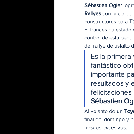
Sébastien Ogier
 logr
Rallyes
 con la conqui
constructores para 
T
El francés ha estado 
control de esta penúl
del rallye de asfalto 
Es la primera 
fantástico ob
importante par
resultados y 
felicitacione
Sébastien Og
Al volante de un 
Toy
final del domingo y po
riesgos excesivos. 