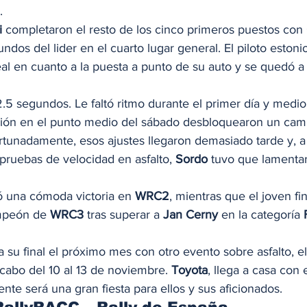
. 
i
 completaron el resto de los cinco primeros puestos con 
dos del lider en el cuarto lugar general. El piloto estoni
eal en cuanto a la puesta a punto de su auto y se quedó 
.5 segundos. Le faltó ritmo durante el primer día y medio
ción en el punto medio del sábado desbloquearon un cam
rtunadamente, esos ajustes llegaron demasiado tarde y, a
pruebas de velocidad en asfalto, 
Sordo
 tuvo que lamentar
ó una cómoda victoria en 
WRC2
, mientras que el joven fi
mpeón de 
WRC3
 tras superar a 
Jan Cerny
 en la categoría 
 su final el próximo mes con otro evento sobre asfalto, el
 cabo del 10 al 13 de noviembre. 
Toyota
, llega a casa con e
te será una gran fiesta para ellos y sus aficionados.  