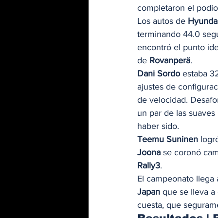
completaron el podio
Los autos de 
Hyunda
terminando 44.0 segun
encontró el punto id
de 
Rovanperä
. 
Dani Sordo
 estaba 32
ajustes de configura
de velocidad. Desafo
un par de las suaves 
haber sido. 
Teemu Suninen
 logr
Joona
 se coronó ca
Rally3
. 
El campeonato llega a
Japan
 que se lleva a
cuesta, que seguramen