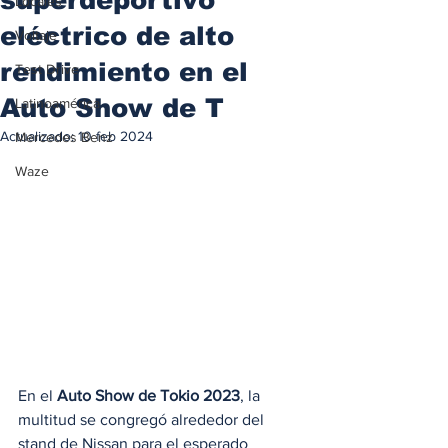
Locales
eléctrico de alto
Voltaje
rendimiento en el
Test Drive
Auto Show de T
Latinoamérica
Actualizado:
10 feb 2024
Mercedes Benz
Waze
En el 
Auto Show de Tokio 2023
, la 
multitud se congregó alrededor del 
stand de Nissan para el esperado 