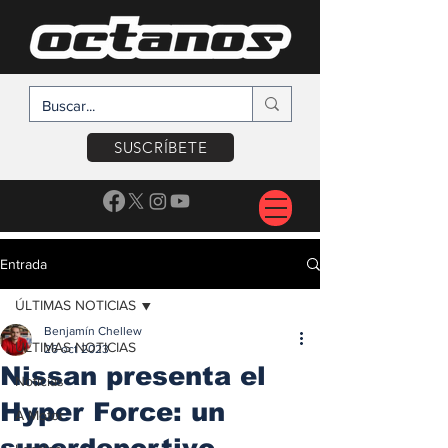
SUSCRÍBETE
Entrada
ÚLTIMAS NOTICIAS
Benjamín Chellew
ÚLTIMAS NOTICIAS
26 oct 2023
Nissan presenta el
Noticias
Hyper Force: un
A Motor
superdeportivo