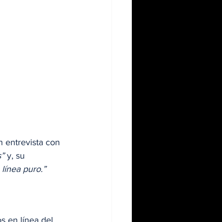
 entrevista con 
s”
 y, su 
 línea puro.”
s en línea del 