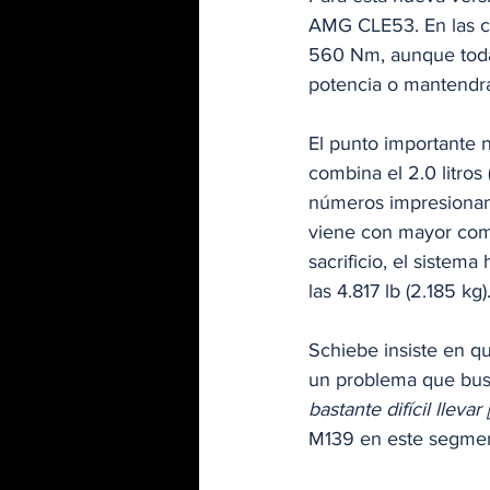
AMG CLE53. En las ci
560 Nm, aunque todav
potencia o mantendr
El punto importante n
combina el 2.0 litro
números impresionant
viene con mayor comp
sacrificio, el sistem
las 4.817 lb (2.185 kg).
Schiebe insiste en qu
un problema que busca
bastante difícil llevar
M139 en este segmen