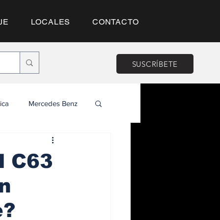
JE
LOCALES
CONTACTO
SUSCRÍBETE
ica
Mercedes Benz
l C63
en
é?