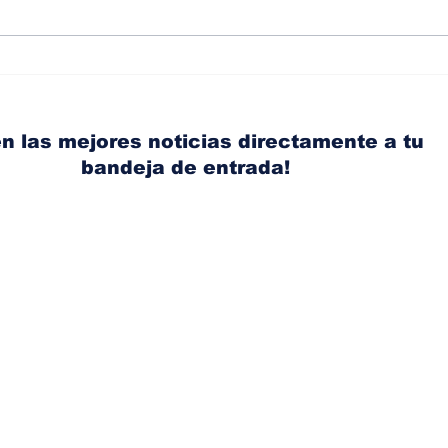
Albaisa deja la
RAM
dirección de diseño de
eli
Nissan, Matthew
mic
Weaver tomará su lugar
el s
n las mejores noticias directamente a tu
bandeja de entrada!