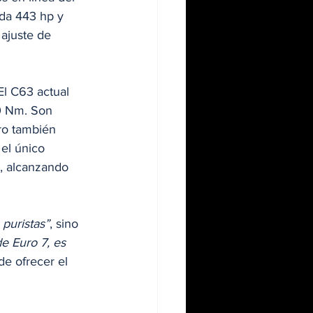
da 443 hp y 
ajuste de 
 El C63 actual 
0 Nm. Son 
ro también 
el único 
r, alcanzando 
 puristas”
, sino 
e Euro 7, es 
de ofrecer el 