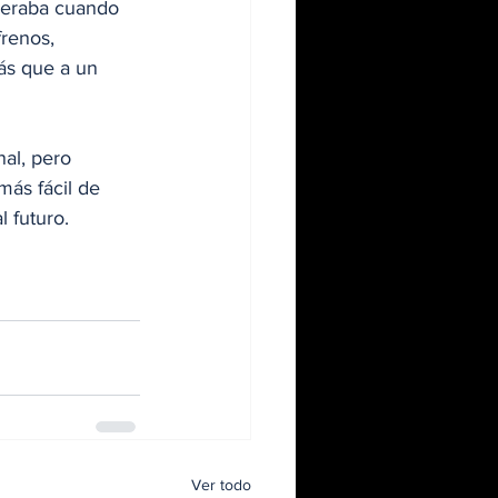
peraba cuando 
frenos, 
ás que a un 
al, pero 
ás fácil de 
l futuro.
Ver todo