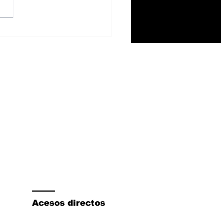
 1500 V8 Hemi
mina el sistema
rohíbrido eTorque y
tart/stop
Acesos directos