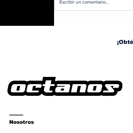
Escribir un comentario...
BMW y Spider-Man: La
controversia de la
publicidad en las
pantallas de tu auto
¡Obté
Nosotros