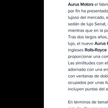
Aurus Motors
 el fab
por fin ha presentad
lujoso del mercado, e
sedán de lujo Senat, 
mientras que en la pa
Tras dos largos años
lujo, el nuevo 
Aurus
ingleses 
Rolls-Royce 
proporcionar una com
Las similitudes con el
adornado con una eno
con ventanas de dobl
ocupados por unas ll
incluyen puntas del e
En términos de tamañ