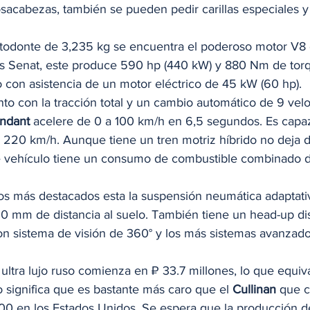
osacabezas, también se pueden pedir carillas especiales y
odonte de 3,235 kg se encuentra el poderoso motor V8 de
rus Senat, este produce 590 hp (440 kW) y 880 Nm de torq
o con asistencia de un motor eléctrico de 45 kW (60 hp).  
nto con la tracción total y un cambio automático de 9 vel
ndant
 acelere de 0 a 100 km/h en 6,5 segundos. Es capa
220 km/h. Aunque tiene un tren motriz híbrido no deja 
e vehículo tiene un consumo de combustible combinado d
os más destacados esta la suspensión neumática adaptati
0 mm de distancia al suelo. También tiene un head-up dis
n sistema de visión de 360° y los más sistemas avanzados
ultra lujo ruso comienza en ₽ 33.7 millones, lo que equiv
 significa que es bastante más caro que el 
Cullinan 
que 
0 en los Estados Unidos. Se espera que la producción d