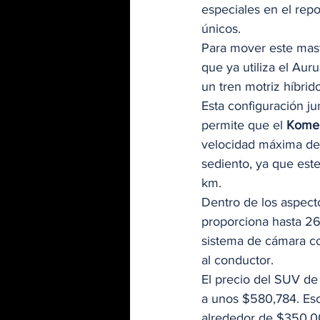
especiales en el rep
únicos. 
Para mover este mast
que ya utiliza el Au
un tren motriz híbrid
Esta configuración ju
permite que el 
Kome
velocidad máxima de 
sediento, ya que est
km. 
Dentro de los aspect
proporciona hasta 26
sistema de cámara co
al conductor. 
El precio del SUV de 
a unos $580,784. Eso
alrededor de $350,00