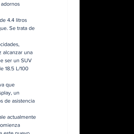
 adornos 
 4.4 litros 
ue. Se trata de 
ocidades, 
z alcanzar una 
de ser un SUV 
e 18.5 L/100 
va que 
play, un 
 de asistencia 
ale actualmente 
comienza 
e este nuevo 