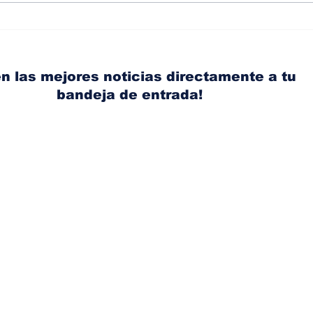
Albaisa deja la
RAM
dirección de diseño de
eli
Nissan, Matthew
mic
Weaver tomará su lugar
el s
n las mejores noticias directamente a tu
bandeja de entrada!