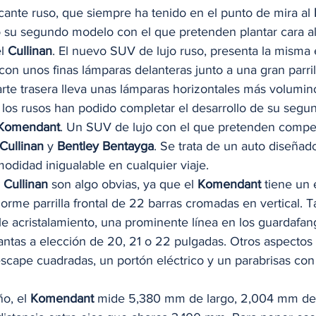
ricante ruso, que siempre ha tenido en el punto de mira al 
o su segundo modelo con el que pretenden plantar cara 
l 
Cullinan
. El nuevo SUV de lujo ruso, presenta la misma e
con unos finas lámparas delanteras junto a una gran parrill
rte trasera lleva unas lámparas horizontales más volumin
, los rusos han podido completar el desarrollo de su seg
 Komendant
. Un SUV de lujo con el que pretenden competi
Cullinan
 y 
Bentley Bentayga
. Se trata de un auto diseñad
odidad inigualable en cualquier viaje. 
 
Cullinan
 son algo obvias, ya que el 
Komendant
 tiene un 
rme parrilla frontal de 22 barras cromadas en vertical. 
e acristalamiento, una prominente línea en los guardafa
antas a elección de 20, 21 o 22 pulgadas. Otros aspectos
scape cuadradas, un portón eléctrico y un parabrisas con 
o, el 
Komendant
 mide 5,380 mm de largo, 2,004 mm de 