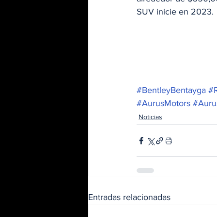
SUV inicie en 2023. 
#BentleyBentayga
#R
#AurusMotors
#Auru
Noticias
Entradas relacionadas