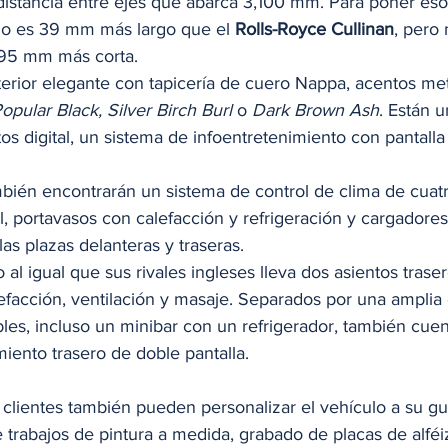
istancia entre ejes que abarca 3,100 mm. Para poner es
lo es 39 mm más largo que el 
Rolls-Royce Cullinan
, pero
 195 mm más corta. 
terior elegante con tapicería de cuero Nappa, acentos met
opular Black, Silver Birch Burl
 o
 Dark Brown Ash
. Están 
s digital, un sistema de infoentretenimiento con pantalla
ién encontrarán un sistema de control de clima de cuatr
, portavasos con calefacción y refrigeración y cargadores
s plazas delanteras y traseras. 
 al igual que sus rivales ingleses lleva dos asientos traser
efacción, ventilación y masaje. Separados por una amplia 
es, incluso un minibar con un refrigerador, también cuen
iento trasero de doble pantalla. 
 clientes también pueden personalizar el vehículo a su gus
 trabajos de pintura a medida, grabado de placas de alféi