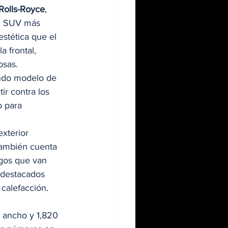
Rolls-Royce
, 
al SUV más 
stética que el 
a frontal, 
osas. 
undo modelo de 
r contra los 
o para 
exterior 
También cuenta 
ngos que van 
 destacados 
calefacción. 
ancho y 1,820 