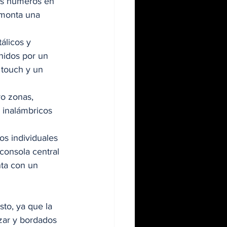
os números en 
 monta una 
álicos y 
unidos por un 
 touch y un 
o zonas, 
 inalámbricos 
os individuales 
consola central 
ta con un 
to, ya que la 
zar y bordados 