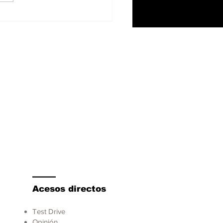
 1500 V8 Hemi
mina el sistema
rohíbrido eTorque y
tart/stop
Acesos directos
Test Drive
Opinión