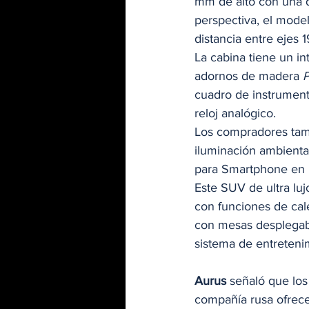
mm de alto con una d
perspectiva, el mode
distancia entre ejes
La cabina tiene un in
adornos de madera 
P
cuadro de instrumento
reloj analógico. 
Los compradores tamb
iluminación ambiental
para Smartphone en la
Este SUV de ultra lujo
con funciones de cal
con mesas desplegabl
sistema de entretenim
Aurus
 señaló que los
compañía rusa ofrece