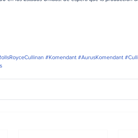
ollsRoyceCullinan
#Komendant
#AurusKomendant
#Cull
s