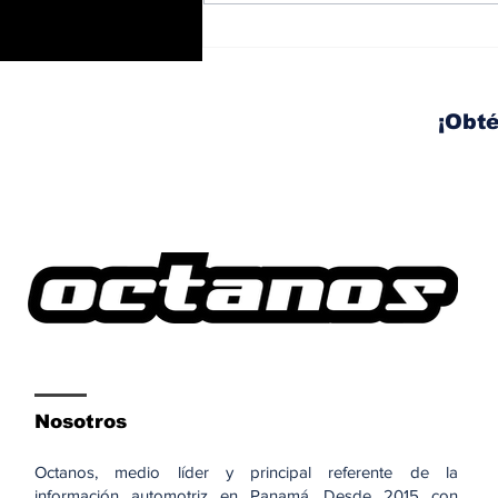
BMW y Spider-Man: La
controversia de la
publicidad en las
pantallas de tu auto
¡Obté
Nosotros
Octanos, medio líder y principal referente de la
información automotriz en Panamá. Desde 2015 con