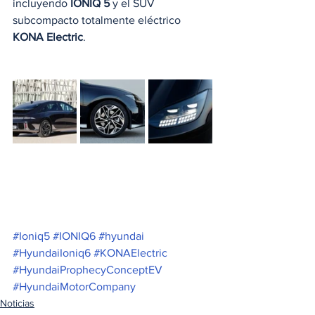
incluyendo 
IONIQ 5
 y el SUV 
subcompacto totalmente eléctrico 
KONA Electric
.
#Ioniq5
#IONIQ6
#hyundai
#HyundaiIoniq6
#KONAElectric
#HyundaiProphecyConceptEV
#HyundaiMotorCompany
Noticias