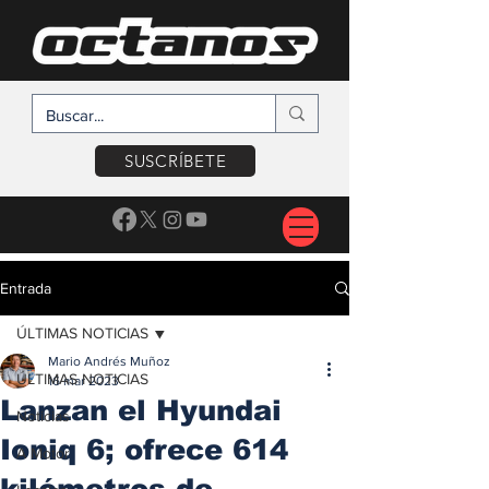
SUSCRÍBETE
Entrada
ÚLTIMAS NOTICIAS
Mario Andrés Muñoz
ÚLTIMAS NOTICIAS
16 mar 2023
Lanzan el Hyundai
Noticias
Ioniq 6; ofrece 614
A Motor
kilómetros de