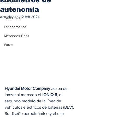
Locales
autonomía
Voltaje
Actualizado:
12 feb 2024
Test Drive
Latinoamérica
Mercedes Benz
Waze
Hyundai Motor Company
 acaba de 
lanzar al mercado el 
IONIQ 6
, el 
segundo modelo de la línea de 
vehículos eléctricos de baterías (BEV). 
Su diseño aerodinámico y el uso 