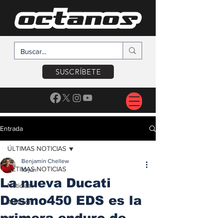
SUSCRÍBETE
Entrada
ÚLTIMAS NOTICIAS
Benjamín Chellew
ÚLTIMAS NOTICIAS
10 jun
La nueva Ducati
Noticias
Desmo450 EDS es la
A Motor
primera enduro de