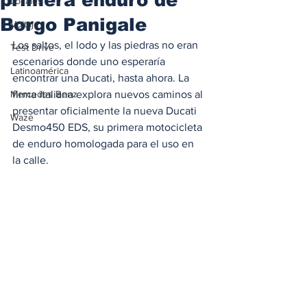
Locales
Borgo Panigale
Voltaje
Los saltos, el lodo y las piedras no eran 
Test Drive
escenarios donde uno esperaría 
Latinoamérica
encontrar una Ducati, hasta ahora. La 
Mercedes Benz
firma italiana explora nuevos caminos al 
presentar oficialmente la nueva Ducati 
Waze
Desmo450 EDS, su primera motocicleta 
de enduro homologada para el uso en 
la calle.