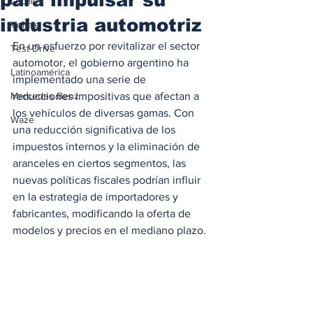
Locales
industria automotriz
Voltaje
En un esfuerzo por revitalizar el sector 
Test Drive
automotor, el gobierno argentino ha 
Latinoamérica
implementado una serie de 
Mercedes Benz
reducciones impositivas que afectan a 
los vehículos de diversas gamas. Con 
Waze
una reducción significativa de los 
impuestos internos y la eliminación de 
aranceles en ciertos segmentos, las 
nuevas políticas fiscales podrían influir 
en la estrategia de importadores y 
fabricantes, modificando la oferta de 
modelos y precios en el mediano plazo.