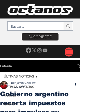
SUSCRÍBETE
Entrada
ÚLTIMAS NOTICIAS
Benjamín Chellew
ÚLTIMAS NOTICIAS
3 feb 2025
Gobierno argentino
Noticias
recorta impuestos
A Motor
para impulsar su