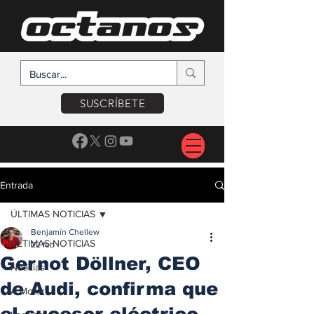
SUSCRÍBETE
Entrada
ÚLTIMAS NOTICIAS
Benjamín Chellew
ÚLTIMAS NOTICIAS
22 feb
Gernot Döllner, CEO
Noticias
de Audi, confirma que
A Motor
el sucesor eléctrico