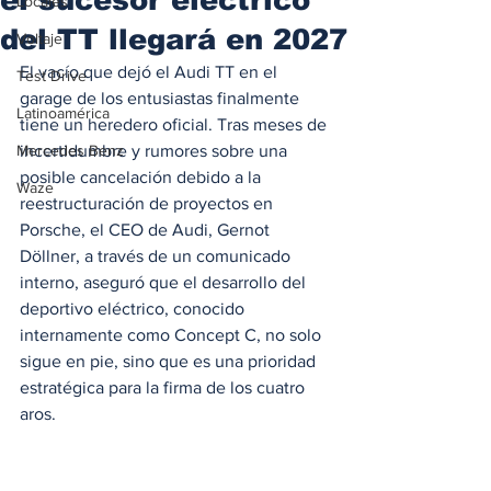
Locales
del TT llegará en 2027
Voltaje
El vacío que dejó el Audi TT en el 
Test Drive
garage de los entusiastas finalmente 
Latinoamérica
tiene un heredero oficial. Tras meses de 
Mercedes Benz
incertidumbre y rumores sobre una 
posible cancelación debido a la 
Waze
reestructuración de proyectos en 
Porsche, el CEO de Audi, Gernot 
Döllner, a través de un comunicado 
interno, aseguró que el desarrollo del 
deportivo eléctrico, conocido 
internamente como Concept C, no solo 
sigue en pie, sino que es una prioridad 
estratégica para la firma de los cuatro 
aros.