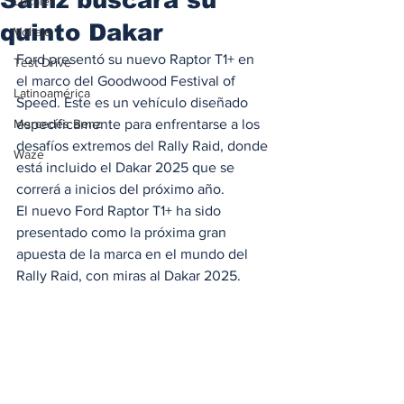
Locales
quinto Dakar
Voltaje
Ford presentó su nuevo Raptor T1+ en 
Test Drive
el marco del Goodwood Festival of 
Latinoamérica
Speed. Este es un vehículo diseñado 
Mercedes Benz
específicamente para enfrentarse a los 
desafíos extremos del Rally Raid, donde 
Waze
está incluido el Dakar 2025 que se 
correrá a inicios del próximo año.
El nuevo Ford Raptor T1+ ha sido 
presentado como la próxima gran 
apuesta de la marca en el mundo del 
Rally Raid, con miras al Dakar 2025. 