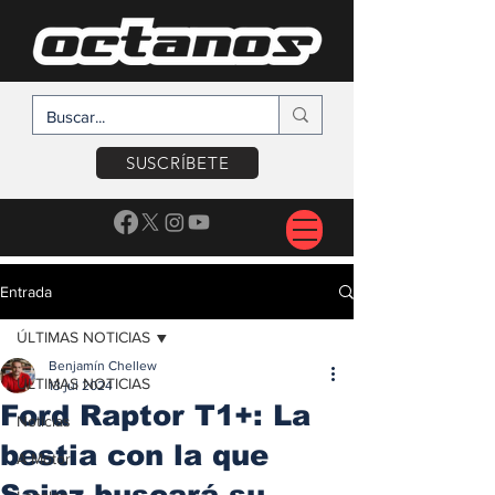
SUSCRÍBETE
Entrada
ÚLTIMAS NOTICIAS
Benjamín Chellew
ÚLTIMAS NOTICIAS
13 jul 2024
Ford Raptor T1+: La
Noticias
bestia con la que
A Motor
Sainz buscará su