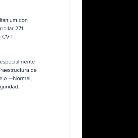
Titanium con 
rollar 271 
a CVT 
 especialmente 
raestructura de 
nejo —Normal, 
guridad.