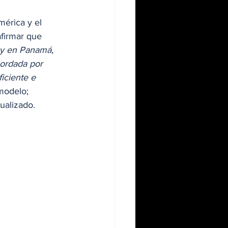
érica y el 
firmar que 
l y en Panamá, 
ordada por 
iciente e 
modelo; 
ualizado.