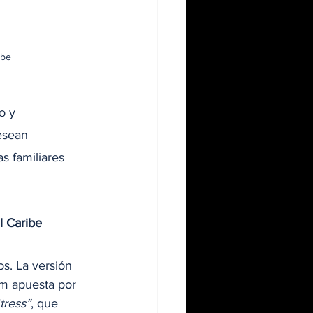
ibe
o y 
esean 
s familiares 
l Caribe
os. La versión 
um apuesta por 
tress”
, que 