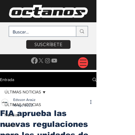
SUSCRÍBETE
Entrada
ÚLTIMAS NOTICIAS
Edsson Araúz
ÚLTIMAS NOTICIAS
16 ago 2022
FIA aprueba las
Noticias
nuevas regulaciones
A Motor
para las unidades de