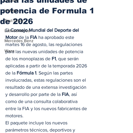
Locales
potencia de Formula 1
Voltaje
de 2026
Test Drive
El 
Consejo Mundial del Deporte del 
Latinoamérica
Motor
 de la 
FIA
 ha aprobado este 
Mercedes Benz
martes 16 de agosto, las regulaciones 
Waze
para las nuevas unidades de potencia 
de los monoplazas de 
F1
, que serán 
aplicadas a partir de la temporada 2026  
de la 
Fórmula 1
. Según las partes 
involucradas, estas regulaciones son el 
resultado de una extensa investigación 
y desarrollo por parte de la 
FIA
, así 
como de una consulta colaborativa 
entre la FIA y los nuevos fabricantes de 
motores. 
El paquete incluye los nuevos 
parámetros técnicos, deportivos y 