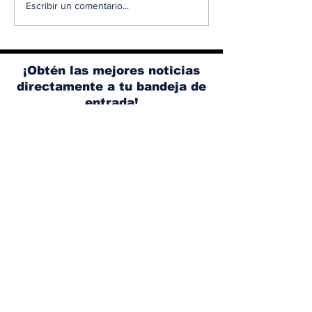
Albaisa deja la
RAM 1500 V8
Escribir un comentario...
dirección de diseño
elimina el si
de Nissan, Matthew
microhíbrido
Weaver tomará su
y el start/sto
lugar
¡Obtén las mejores noticias
directamente a tu bandeja de
entrada!