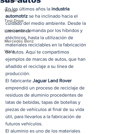
Locales
En los últimos años la 
industria 
Voltaje
automotriz
 se ha inclinado hacia el 
Test Drive
cuidado del medio ambiente. Desde la 
creciente demanda por los híbridos y 
Latinoamérica
eléctricos, hasta la utilización de 
Mercedes Benz
materiales reciclables en la fabricación 
Waze
de autos. Aquí te compartimos 
ejemplos de marcas de autos, que han 
añadido el reciclaje a su línea de 
producción. 
El fabricante 
Jaguar Land Rover
emprendió un proceso de reciclaje de 
residuos de aluminio procedentes de 
latas de bebidas, tapas de botellas y 
piezas de vehículos al final de su vida 
útil, para llevarlos a la fabricación de 
futuros vehículos. 
El aluminio es uno de los materiales 