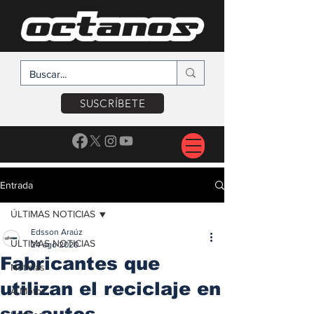
SUSCRÍBETE
Entrada
ÚLTIMAS NOTICIAS
Edsson Araúz
ÚLTIMAS NOTICIAS
24 ago 2020
Fabricantes que
Noticias
utilizan el reciclaje en
A Motor
sus autos