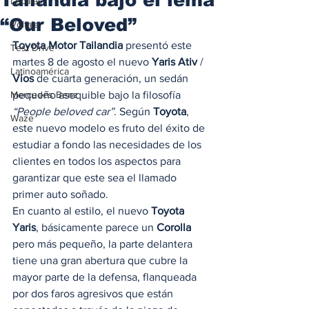
Locales
“Our Beloved”
Voltaje
Toyota Motor Tailandia
 presentó este 
Test Drive
martes 8 de agosto el nuevo 
Yaris Ativ
 / 
Latinoamérica
Vios
 de cuarta generación, un sedán 
Mercedes Benz
pequeño asequible bajo la filosofía 
“People beloved car”
. Según 
Toyota
, 
Waze
este nuevo modelo es fruto del éxito de 
estudiar a fondo las necesidades de los 
clientes en todos los aspectos para 
garantizar que este sea el llamado 
primer auto soñado.  
En cuanto al estilo, el nuevo 
Toyota 
Yaris
, básicamente parece un 
Corolla
pero más pequeño, la parte delantera 
tiene una gran abertura que cubre la 
mayor parte de la defensa, flanqueada 
por dos faros agresivos que están 