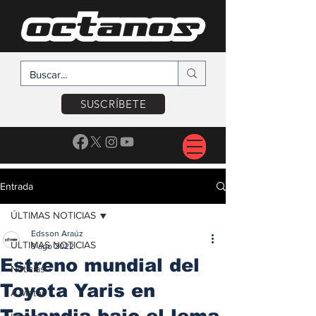
SUSCRÍBETE
Entrada
ÚLTIMAS NOTICIAS
Edsson Araúz
ÚLTIMAS NOTICIAS
9 ago 2022
Estreno mundial del
Noticias
Toyota Yaris en
A Motor
Tailandia bajo el lema