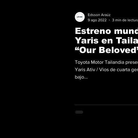
Edsson Araúz
9 ago 2022
3 min de lectur
Estreno mund
Yaris en Tail
“Our Beloved
Toyota Motor Tailandia prese
Yaris Ativ / Vios de cuarta 
bajo...