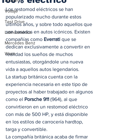
Locales
Los restomod eléctricos se han 
Voltaje
popularizado mucho durante estos 
Test Drive
últimos años, y sobre todo aquellos que 
son basados en autos icónicos. Existen 
Latinoamérica
compañías como 
Everrati
 que se 
Mercedes Benz
dedican exclusivamente a convertir en 
Waze
realidad los sueños de muchos 
entusiastas, otorgándole una nueva 
vida a aquellos autos legendarios.  
La startup británica cuenta con la 
experiencia necesaria en este tipo de 
proyectos al haber trabajado en algunos 
como el 
Porsche 911
 (964), al que 
convirtieron en un restomod eléctrico 
con más de 500 HP, y está disponible 
en los estilos de carrocería hardtop, 
targa y convertible.   
La compañía británica acaba de firmar 