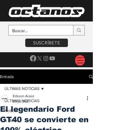
SUSCRÍBETE
Entrada
ÚLTIMAS NOTICIAS
Edsson Araúz
ÚLTIMAS NOTICIAS
20 jul 2021
El legendario Ford
Noticias
GT40 se convierte en
A Motor
100% eléctrico