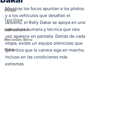
Locales
Mientras los focos apuntan a los pilotos 
Voltaje
y a los vehículos que desafían el 
Test Drive
desierto, el Rally Dakar se apoya en una 
estructura humana y técnica que rara 
Latinoamérica
vez aparece en pantalla. Detrás de cada 
Mercedes Benz
etapa, existe un equipo silencioso que 
Waze
garantiza que la carrera siga en marcha, 
incluso en las condiciones más 
extremas.