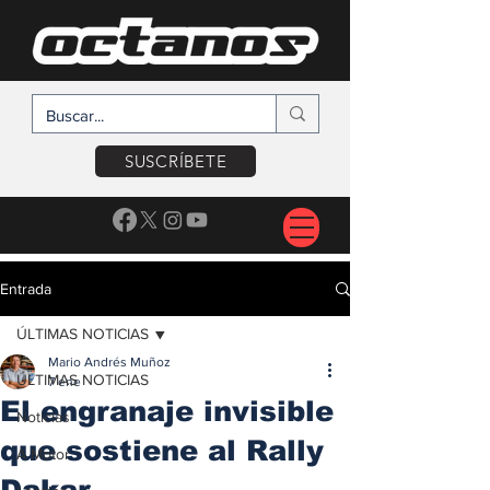
SUSCRÍBETE
Entrada
ÚLTIMAS NOTICIAS
Mario Andrés Muñoz
ÚLTIMAS NOTICIAS
7 ene
El engranaje invisible
Noticias
que sostiene al Rally
A Motor
Dakar