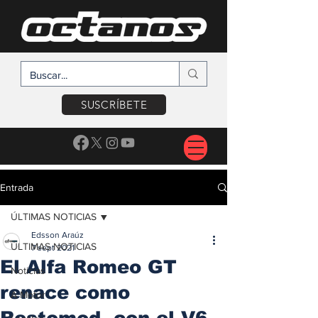
SUSCRÍBETE
Entrada
ÚLTIMAS NOTICIAS
Edsson Araúz
ÚLTIMAS NOTICIAS
7 sept 2021
El Alfa Romeo GT
Noticias
renace como
A Motor
Restomod, con el V6