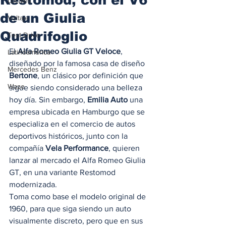
Locales
de un Giulia
Voltaje
Quadrifoglio
Test Drive
El 
Alfa Romeo Giulia GT Veloce
, 
Latinoamérica
diseñado por la famosa casa de diseño 
Mercedes Benz
Bertone
, un clásico por definición que 
Waze
sigue siendo considerado una belleza 
hoy día. Sin embargo, 
Emilia Auto
 una 
empresa ubicada en Hamburgo que se 
especializa en el comercio de autos 
deportivos históricos, junto con la 
compañía 
Vela Performance
, quieren 
lanzar al mercado el Alfa Romeo Giulia 
GT, en una variante Restomod 
modernizada.  
Toma como base el modelo original de 
1960, para que siga siendo un auto 
visualmente discreto, pero que en sus 