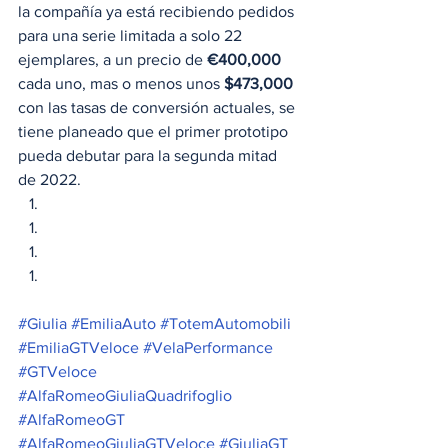
la compañía ya está recibiendo pedidos 
para una serie limitada a solo 22 
ejemplares, a un precio de 
€400,000
cada uno, mas o menos unos 
$473,000
con las tasas de conversión actuales, se 
tiene planeado que el primer prototipo 
pueda debutar para la segunda mitad 
de 2022. 
#Giulia
#EmiliaAuto
#TotemAutomobili
#EmiliaGTVeloce
#VelaPerformance
#GTVeloce
#AlfaRomeoGiuliaQuadrifoglio
#AlfaRomeoGT
#AlfaRomeoGiuliaGTVeloce
#GiuliaGT