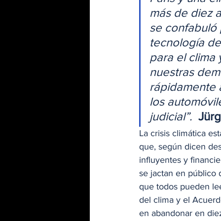
más de diez a
se confabuló 
tecnología de
para el clima 
nuestras dem
rápidamente a
los automóvile
judicial”. 
Jür
La crisis climática e
que, según dicen de
influyentes y financi
se jactan en público
que todos pueden lee
del clima y el Acuerd
en abandonar en diez