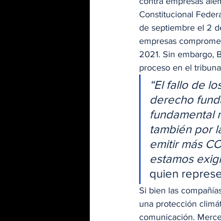
contra empresas alem
Constitucional Federa
de septiembre el 2 de
empresas compromete
2021. Sin embargo, 
proceso en el tribun
“El fallo de l
derecho funda
fundamental n
también por 
emitir más CO
estamos exigi
quien represe
Si bien las compañía
una protección climát
comunicación. Merced