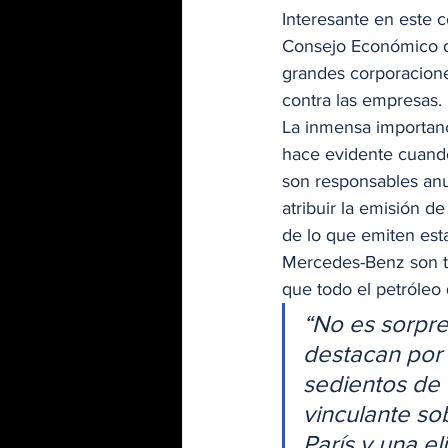
Interesante en este 
Consejo Económico de
grandes corporacione
contra las empresas. 
La inmensa importanc
hace evidente cuando
son responsables anu
atribuir la emisión d
de lo que emiten est
Mercedes-Benz son ta
que todo el petróleo
“No es sorpr
destacan por 
sedientos de 
vinculante so
París y una e