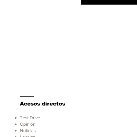
mina el sistema
rohíbrido eTorque y
tart/stop
Acesos directos
Test Drive
Opinión
Noticias
Locales