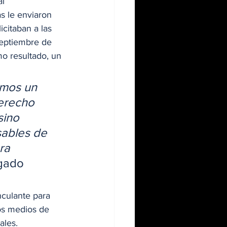
l 
s le enviaron 
citaban a las 
eptiembre de 
mo resultado, un 
emos un 
erecho 
sino 
ables de 
ra 
gado 
nculante para 
os medios de 
les. 