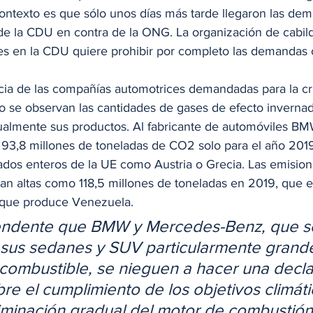
contexto es que sólo unos días más tarde llegaron las dem
 la CDU en contra de la ONG. La organización de cabild
s en la CDU quiere prohibir por completo las demandas c
 
ia de las compañías automotrices demandadas para la cris
 se observan las cantidades de gases de efecto invernad
almente sus productos. Al fabricante de automóviles BM
e 93,8 millones de toneladas de CO2 solo para el año 201
ados enteros de la UE como Austria o Grecia. Las emisio
n altas como 118,5 millones de toneladas en 2019, que e
 que produce Venezuela. 
endente que BMW y Mercedes-Benz, que s
sus sedanes y SUV particularmente grande
combustible, se nieguen a hacer una decla
bre el cumplimiento de los objetivos climát
liminación gradual del motor de combustión