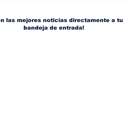
dirección de diseño de
eli
Nissan, Matthew
mic
Weaver tomará su lugar
el s
n las mejores noticias directamente a tu
bandeja de entrada!