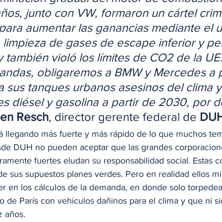
ños, junto con VW, formaron un cártel crim
para aumentar las ganancias mediante el u
 limpieza de gases de escape inferior y perj
y también violó los límites de CO2 de la UE
andas, obligaremos a BMW y Mercedes a p
 sus tanques urbanos asesinos del clima y 
s diésel y gasolina a partir de 2030, por d
gen Resch
, director gerente federal de 
DU
stá llegando más fuerte y más rápido de lo que muchos tem
sde DUH no pueden aceptar que las grandes corporacione
eramente fuertes eludan su responsabilidad social. Estas 
 de sus supuestos planes verdes. Pero en realidad ellos m
r en los cálculos de la demanda, en donde solo torpedea
o de París con vehículos dañinos para el clima y que ni s
 años.  