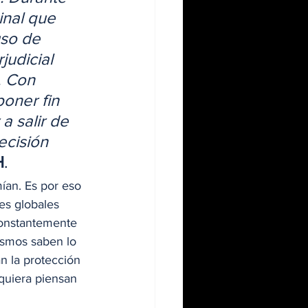
inal que 
so de 
udicial 
. Con 
oner fin 
a salir de 
ecisión 
H
. 
ían. Es por eso 
s globales 
constantemente 
ismos saben lo 
n la protección 
iquiera piensan 