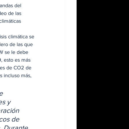
andas del 
eo de las 
limáticas 
is climática se 
ero de las que 
W se le debe 
9, esto es más 
nes de CO2 de 
s incluso más, 
e 
s y 
ración 
icos de 
. Durante 