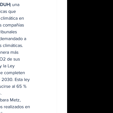
DUH
) una 
icas que 
climática en 
as compañías 
ribunales 
n demandado a 
 climáticas.  
anera más 
CO2 de sus 
y la Ley 
ue completen 
 2030. Esta ley 
cirse al 65 % 
. 
rbara Metz, 
s realizados en 