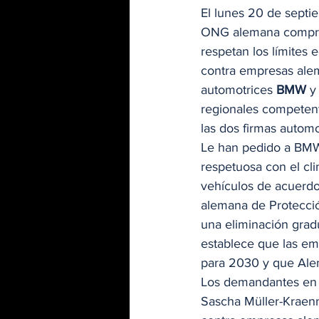
El lunes 20 de septi
ONG alemana comprom
respetan los límites
contra empresas alem
automotrices 
BMW
 y
regionales competent
las dos firmas automo
Le han pedido a BMW
respetuosa con el cl
vehículos de acuerdo 
alemana de Protecció
una eliminación grad
establece que las em
para 2030 y que Alem
Los demandantes en e
Sascha Müller-Kraenn