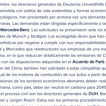
embre, los directores generales de Deutsche Umwelthilfe (
etida con estilos de vida sostenibles y formas económ
 ecológicos, han presentado por primera vez una demanda 
anas. Las demandas están dirigidas específicamente a l
 
Mercedes-Benz
. Las solicitudes se presentaron ante los t
es de Múnich y Stuttgart. Los ecologistas dicen que ha
vilísticas por negarse a cumplir con sus responsabilidades
 y Mercedes que reestructuren sus empresas de una m
ima, en la que reduzcan drásticamente las emisiones de 
con las disposiciones adquiridas en el 
Acuerdo de París
 
n del Clima, tambien han solicitado a estas compañías q
ual de los motores de combustión de sus autos a partir de
isiones de los sectores económicos alemanes deben redu
ania, como país, debe ser neutral en carbono para 2045
l proceso civil son los directores generales de 
DUH
, Ba
er y Jürgen Resch. Estos son los primeros procedimiento