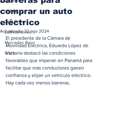
Locales
comprar un auto
Voltaje
eléctrico
Test Drive
Actualizado:
22 ago 2024
Latinoamérica
El presidente de la Cámara de 
Mercedes Benz
Movilidad Eléctrica, Eduardo López de 
Victoria destacó las condiciones 
Waze
favorables que imperan en Panamá para 
facilitar que más conductores ganen 
confianza y elijan un vehículo eléctrico. 
Hay cada vez menos barreras. 