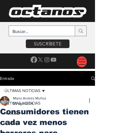
SUSCRÍBETE
Entrada
ÚLTIMAS NOTICIAS
Mario Andrés Muñoz
ÚLTIMAS NOTICIAS
20 ago 2024
Consumidores tienen
Noticias
cada vez menos
A Motor
barreras para