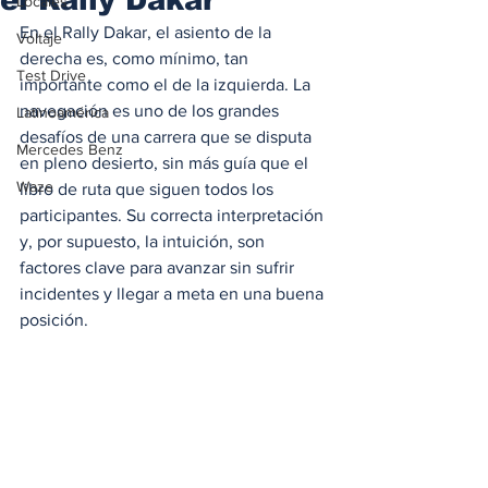
Locales
En el Rally Dakar, el asiento de la 
Voltaje
derecha es, como mínimo, tan 
Test Drive
importante como el de la izquierda. La 
navegación es uno de los grandes 
Latinoamérica
desafíos de una carrera que se disputa 
Mercedes Benz
en pleno desierto, sin más guía que el 
Waze
libro de ruta que siguen todos los 
participantes. Su correcta interpretación 
y, por supuesto, la intuición, son 
factores clave para avanzar sin sufrir 
incidentes y llegar a meta en una buena 
posición. 