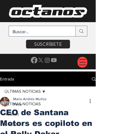
SUSCRÍBETE
Entrada
ÚLTIMAS NOTICIAS
Mario Andrés Muñoz
ÚLTIMAS NOTICIAS
7 ene
CEO de Santana
Noticias
Motors es copiloto en
A Motor
el Rally Dakar