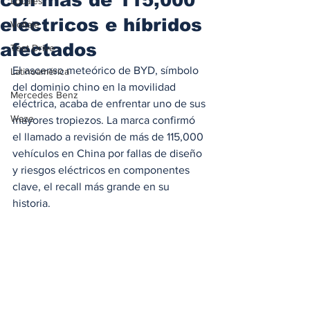
Locales
eléctricos e híbridos
Voltaje
afectados
Test Drive
El ascenso meteórico de BYD, símbolo 
Latinoamérica
del dominio chino en la movilidad 
Mercedes Benz
eléctrica, acaba de enfrentar uno de sus 
Waze
mayores tropiezos. La marca confirmó 
el llamado a revisión de más de 115,000 
vehículos en China por fallas de diseño 
y riesgos eléctricos en componentes 
clave, el recall más grande en su 
historia.