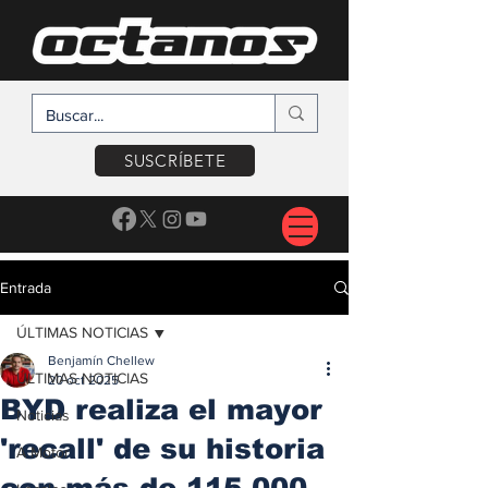
SUSCRÍBETE
Entrada
ÚLTIMAS NOTICIAS
Benjamín Chellew
ÚLTIMAS NOTICIAS
20 oct 2025
BYD realiza el mayor
Noticias
'recall' de su historia
A Motor
con más de 115,000