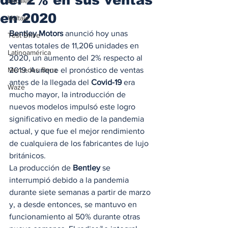
Locales
en 2020
Voltaje
Bentley Motors
 anunció hoy unas 
Test Drive
ventas totales de 11,206 unidades en 
Latinoamérica
2020, un aumento del 2% respecto al 
Mercedes Benz
2019. Aunque el pronóstico de ventas 
antes de la llegada del 
Covid-19
 era 
Waze
mucho mayor, la introducción de 
nuevos modelos impulsó este logro 
significativo en medio de la pandemia 
actual, y que fue el mejor rendimiento 
de cualquiera de los fabricantes de lujo 
británicos.  
La producción de 
Bentley
 se 
interrumpió debido a la pandemia 
durante siete semanas a partir de marzo 
y, a desde entonces, se mantuvo en 
funcionamiento al 50% durante otras 