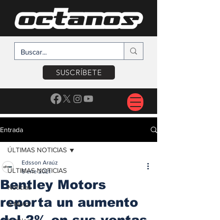
SUSCRÍBETE
Entrada
ÚLTIMAS NOTICIAS
Edsson Araúz
ÚLTIMAS NOTICIAS
6 ene 2021
Bentley Motors
Noticias
reporta un aumento
A Motor
del 2% en sus ventas