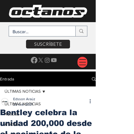
SUSCRÍBETE
Entrada
ÚLTIMAS NOTICIAS
Edsson Araúz
ÚLTIMAS NOTICIAS
28 mar 2021
Bentley celebra la
Noticias
unidad 200,000 desde
A Motor
el nacimiento de la