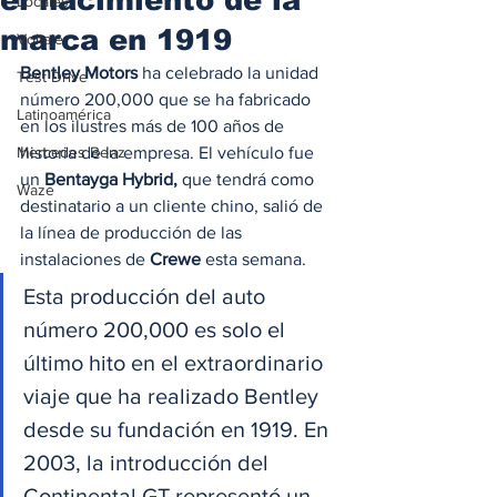
Locales
marca en 1919
Voltaje
Bentley Motors
 ha celebrado la unidad 
Test Drive
número 200,000 que se ha fabricado 
Latinoamérica
en los ilustres más de 100 años de 
Mercedes Benz
historia de la empresa. El vehículo fue 
un
 Bentayga Hybrid,
 que tendrá como 
Waze
destinatario a un cliente chino, salió de 
la línea de producción de las 
instalaciones de
 Crewe
 esta semana.  
Esta producción del auto 
número 200,000 es solo el 
último hito en el extraordinario 
viaje que ha realizado Bentley 
desde su fundación en 1919. En 
2003, la introducción del 
Continental GT representó un 