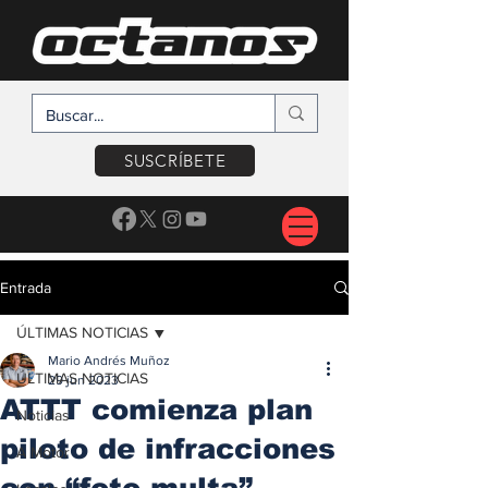
SUSCRÍBETE
Entrada
ÚLTIMAS NOTICIAS
Mario Andrés Muñoz
ÚLTIMAS NOTICIAS
29 jun 2023
ATTT comienza plan
Noticias
piloto de infracciones
A Motor
con “foto multa”