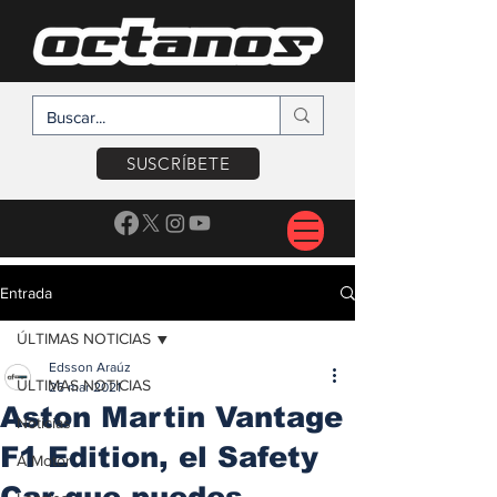
SUSCRÍBETE
Entrada
ÚLTIMAS NOTICIAS
Edsson Araúz
ÚLTIMAS NOTICIAS
26 mar 2021
Aston Martin Vantage
Noticias
F1 Edition, el Safety
A Motor
Car que puedes