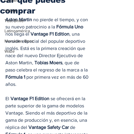
Locales
comprar
Voltaje
Aston Martin
 no pierde el tiempo, y con 
Test Drive
su nuevo patrocinio a la 
Fórmula Uno
Latinoamérica
nos llega el 
Vantage F1 Edition
, una 
Mercedes Benz
versión especial del popular deportivo 
inglés. Está es la primera creación que 
Waze
nace del nuevo Director Ejecutivo de 
Aston Martin, 
Tobias Moers
, que de 
paso celebra el regreso de la marca a la 
Fórmula 1
 por primera vez en más de 60 
años. 
El 
Vantage F1 Edition
 se ofrecerá en la 
parte superior de la gama de modelos 
Vantage. Siendo el más deportivo de la 
gama de producción y, en esencia, una 
réplica del 
Vantage Safety Car
 de 