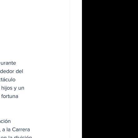
Durante 
dedor del 
táculo 
hijos y un 
 fortuna 
ación 
 a la Carrera 
n la división 