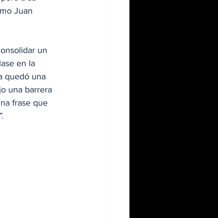
como Juan 
onsolidar un 
lase en la 
ia quedó una 
jo una barrera 
na frase que 
”
.