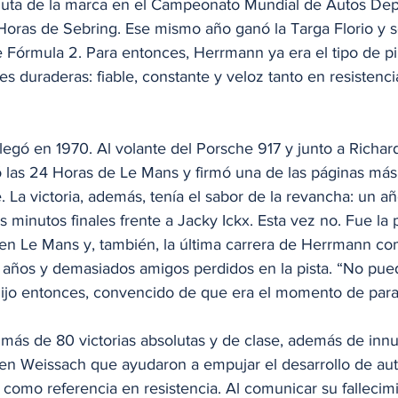
oluta de la marca en el Campeonato Mundial de Autos Depo
Horas de Sebring. Ese mismo año ganó la Targa Florio y 
órmula 2. Para entonces, Herrmann ya era el tipo de pi
s duraderas: fiable, constante y veloz tanto en resistenc
o llegó en 1970. Al volante del Porsche 917 y junto a Richar
las 24 Horas de Le Mans y firmó una de las páginas más
e. La victoria, además, tenía el sabor de la revancha: un añ
 minutos finales frente a Jacky Ickx. Esta vez no. Fue la p
en Le Mans y, también, la última carrera de Herrmann com
2 años y demasiados amigos perdidos en la pista. “No pue
 dijo entonces, convencido de que era el momento de para
más de 80 victorias absolutas y de clase, además de inn
en Weissach que ayudaron a empujar el desarrollo de aut
 como referencia en resistencia. Al comunicar su falleci