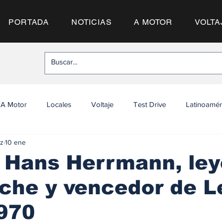
PORTADA
NOTICIAS
A MOTOR
VOLTA
A Motor
Locales
Voltaje
Test Drive
Latinoamér
z
10 ene
a Hans Herrmann, le
che y vencedor de L
970