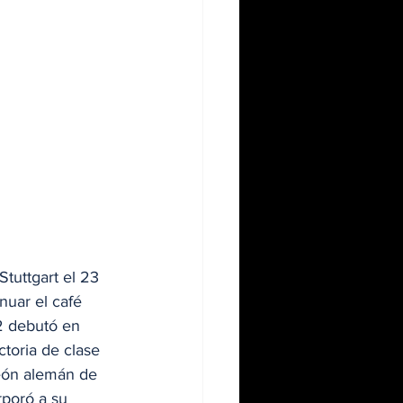
tuttgart el 23 
nuar el café 
2 debutó en 
toria de clase 
eón alemán de 
rporó a su 