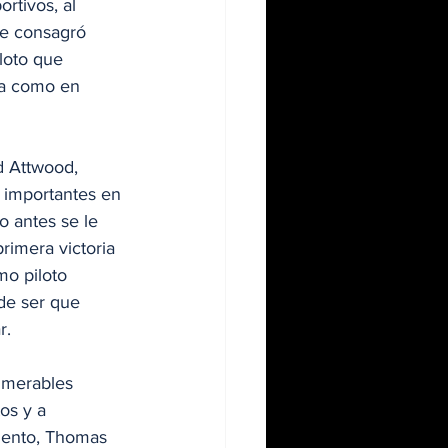
rtivos, al 
se consagró 
loto que 
ia como en 
d Attwood, 
 importantes en 
o antes se le 
rimera victoria 
o piloto 
de ser que 
r.
umerables 
os y a 
miento, Thomas 