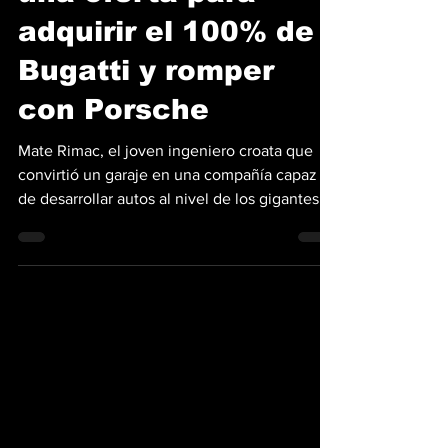
Mate Rimac prepara
una oferta para
adquirir el 100% de
Bugatti y romper
con Porsche
Mate Rimac, el joven ingeniero croata que
convirtió un garaje en una compañía capaz
de desarrollar autos al nivel de los gigantes
de la industria, pone ahora su mirada en
Bugatti, la marca francesa de hiperdeportivos
que dirige desde 2021 junto a Porsche, y de
la cual quiere quedarse con el control
absoluto. En una entrevista con Bloomberg,
Rimac confirmó que está en negociaciones
para comprar el 45% que Porsche mantiene
en Bugatti Rimac, con el respaldo de