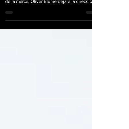
su cúpula. Después de una década al frente
de la marca, Oliver Blume dejará la dirección
ejecutiva de Porsche AG a finales de 2025,
para enfocarse exclusivamente en su rol
como CEO del Grupo Volkswagen, cargo que
acaba de renovar hasta 2030. Su lugar lo
ocupará Michael Leiters, ingeniero alemán
con una carrera que incluye el paso por
Ferrari, McLaren y la propia Porsche. La
noticia fue confirmada por el Supervisory
Board de Porsche,