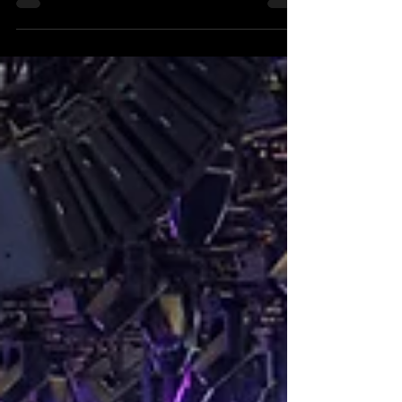
escenarios su 'flagship' y es una muestra clara
el paradigma de los todoterrenos de lujo está
cambiando. El nuevo GWM Tank 700es un
despliegue de fuerza bruta y sofisticación
que, muy pronto, podría estar recorriendo las
calles de Panamá y otros mercados de
nuestra región. Con una potencia máxima
que alcanza los 864 hp (635 kW) en su
configuración más extrema