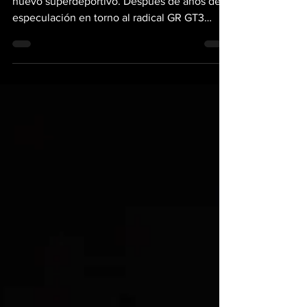
nuevo superdeportivo. Después de años de
especulación en torno al radical GR GT3
concept presentado en el Tokyo Auto Salon
2022, la marca confirma que ese proyecto se
convertirá en un auto de calle llamado Toyota
GR GT. Se trata de un halo car desarrollado
por Gazoo Racing con un motor V8 biturbo,
pensado tanto para reforzar la imagen
deportiva de la firma como para servir de
base a su próximo auto GT3 de competición.
La presentación