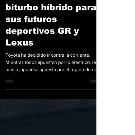
nuevo motor V8
biturbo híbrido para
sus futuros
deportivos GR y
Lexus
Toyota ha decidido ir contra la corriente.
Mientras todos apuestan por lo eléctrico, la
marca japonesa apuesta por el rugido de un
nuevo motor V8 híbrido biturbo que promete
mantener viva la esencia de la conducción
mientras sobrevive a las cada vez más
exigente normal de emisiones.. La
confirmación llegó durante el Japan Mobility
Show 2025, donde Takashi Uehara,
presidente global de trenes motrices, reveló