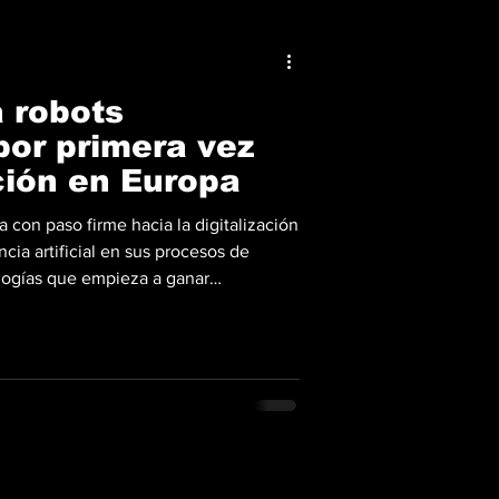
á robots
or primera vez
ción en Europa
a con paso firme hacia la digitalización
ncia artificial en sus procesos de
ologías que empieza a ganar
hysical AI, que combina sistemas
ficial con máquinas y robots en el
 equipos como los robots humanoides
reas dentro de las plantas industriales.
so e