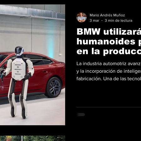
Mario Andrés Muñoz
3 mar
3 min de lectura
BMW utilizar
humanoides p
en la produc
La industria automotriz avanz
y la incorporación de intelige
fabricación. Una de las tecn
protagonismo es la llamada P
digitales de inteligencia arti
mundo real, permitiendo que
participen directamente en ta
En Europa, el BMW Group pu