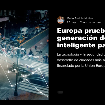
Mario Andrés Muñoz
25 may
2 min de lectura
Europa prueb
generación d
inteligente p
peatones y ci
La tecnología y la seguridad 
desarrollo de ciudades más s
financiado por la Unión Euro
de tránsito urbanos mediante i
análisis de datos y solucion
ciclistas, motociclistas y usu
impulsado bajo el programa H
internacionales y desarrol