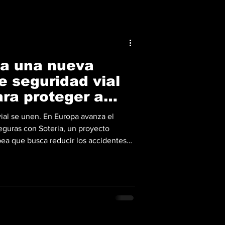
a una nueva
e seguridad vial
ara proteger a
clistas
vial se unen. En Europa avanza el
eguras con Soteria, un proyecto
pea que busca reducir los accidentes
nteligencia artificial. Además, utiliza
es tecnológicas enfocadas en peatones,
arios de micromovilidad. El proyecto,
orizon Europe, reúne a 16 socios