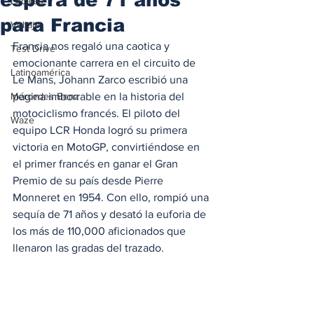
Locales
para Francia
Voltaje
Francia nos regaló una caotica y 
Test Drive
emocionante carrera en el circuito de 
Latinoamérica
Le Mans, Johann Zarco escribió una 
Mercedes Benz
página imborrable en la historia del 
motociclismo francés. El piloto del 
Waze
equipo LCR Honda logró su primera 
victoria en MotoGP, convirtiéndose en 
el primer francés en ganar el Gran 
Premio de su país desde Pierre 
Monneret en 1954. Con ello, rompió una 
sequía de 71 años y desató la euforia de 
los más de 110,000 aficionados que 
llenaron las gradas del trazado.