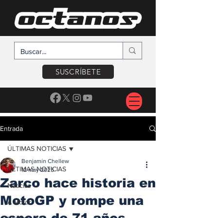
SUSCRÍBETE
Entrada
ÚLTIMAS NOTICIAS
Benjamín Chellew
ÚLTIMAS NOTICIAS
12 may 2025
Zarco hace historia en
Noticias
MotoGP y rompe una
A Motor
espera de 71 años