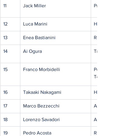
11
Jack Miller
Prima Pramac Yam
12
Luca Marini
Honda HRC Castrol
13
Enea Bastianini
Red Bull KTM Tech
14
Ai Ogura
Trackhouse MotoG
15
Franco Morbidelli
Pertamina Enduro V
Team
16
Takaaki Nakagami
Honda HRC Test T
17
Marco Bezzecchi
Aprilia Racing
18
Lorenzo Savadori
Aprilia Racing
19
Pedro Acosta
Red Bull KTM Facto