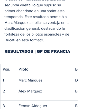
segunda vuelta, lo que supuso su 
primer abandono en una sprint esta 
temporada. Este resultado permitió a 
Marc Márquez ampliar su ventaja en la 
clasificación general, destacando la 
fortaleza de los pilotos españoles y de 
Ducati en este formato.
RESULTADOS | GP DE FRANCIA
Pos.
Piloto
Equipo
1
Marc Márquez
Ducati Lenovo Tea
2
Álex Márquez
BK8 Gresini Racin
3
Fermín Aldeguer
BK8 Gresini Racin