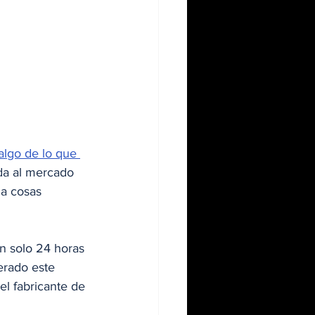
algo de lo que 
ada al mercado 
 a cosas 
n solo 24 horas 
erado este 
el fabricante de 