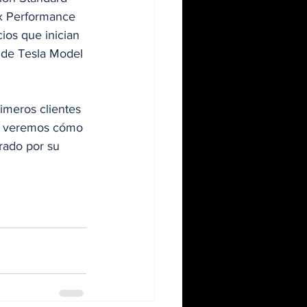
x Performance 
os que inician 
 de Tesla Model 
.
imeros clientes 
d, veremos cómo 
rado por su 