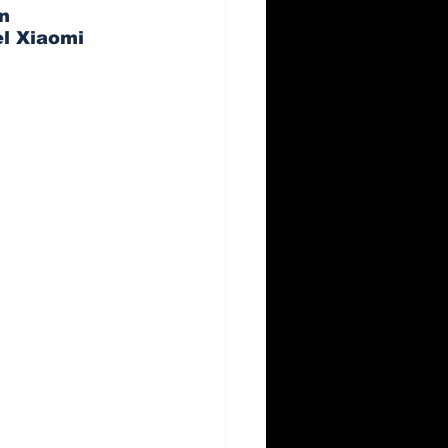
n 
l Xiaomi 