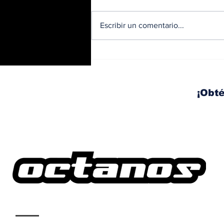
Escribir un comentario...
Licitados en el 2023,
buses eléctricos
comienzan a circular en
Casco Viejo
¡Obté