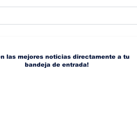
IEA prevé que los
Com
vehículos eléctricos
elé
representen el 29% de
es c
las ventas globales este
car
n las mejores noticias directamente a tu
año
des
bandeja de entrada!