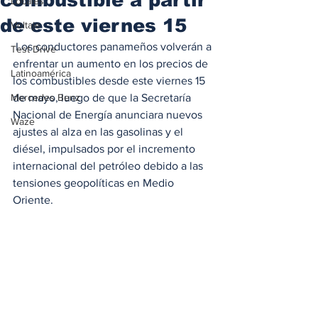
Locales
de este viernes 15
Voltaje
 Los conductores panameños volverán a 
Test Drive
enfrentar un aumento en los precios de 
Latinoamérica
los combustibles desde este viernes 15 
Mercedes Benz
de mayo, luego de que la Secretaría 
Nacional de Energía anunciara nuevos 
Waze
ajustes al alza en las gasolinas y el 
diésel, impulsados por el incremento 
internacional del petróleo debido a las 
tensiones geopolíticas en Medio 
Oriente.