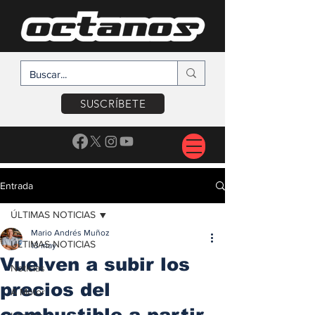
SUSCRÍBETE
Entrada
ÚLTIMAS NOTICIAS
Mario Andrés Muñoz
ÚLTIMAS NOTICIAS
13 may
Vuelven a subir los
Noticias
precios del
A Motor
combustible a partir