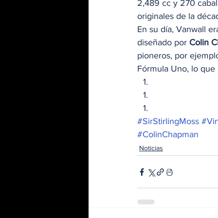
2,489 cc y 270 cabal
originales de la déc
En su día, Vanwall er
diseñado por 
Colin 
pioneros, por ejemplo
Fórmula Uno, lo que l
#SirStirlingMoss
#Vi
#ColinChapman
Noticias