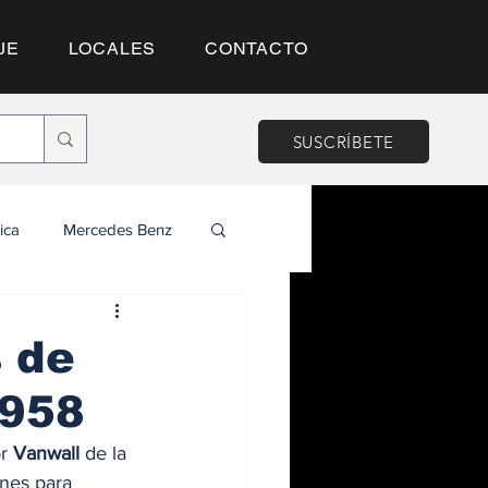
JE
LOCALES
CONTACTO
SUSCRÍBETE
ica
Mercedes Benz
s de
1958
r 
Vanwall
 de la 
nes para 