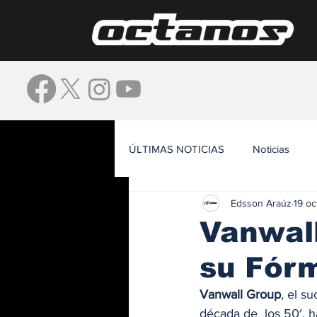
ÚLTIMAS NOTICIAS
Noticias
Edsson Araúz
19 o
Waze
Vanwall
su Fór
Vanwall Group
, el s
década de  los 50′, 