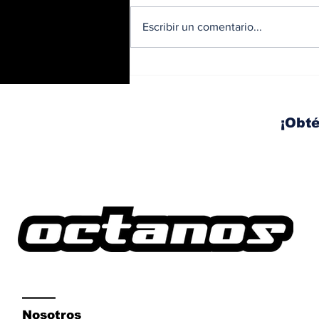
Escribir un comentario...
BMW y Spider-Man: La
controversia de la
publicidad en las
pantallas de tu auto
¡Obté
Nosotros