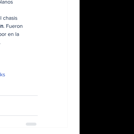
planos 
l chasis 
in
. Fueron 
or en la 
  
ks