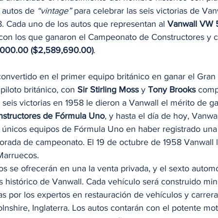
 autos de 
“vintage”
 para celebrar las seis victorias de Van
. Cada uno de los autos que representan al 
Vanwall VW 
 con los que ganaron el Campeonato de Constructores y 
000.00 ($2,589,690.00)
. 
convertido en el primer equipo británico en ganar el Gran
iloto británico, con 
Sir Stirling Moss
 y 
Tony Brooks 
comp
seis victorias en 1958 le dieron a Vanwall el mérito de ga
nstructores de Fórmula Uno
, y hasta el día de hoy, Vanwa
s únicos equipos de Fórmula Uno en haber registrado una
ada de campeonato. El 19 de octubre de 1958 Vanwall log
arruecos. 
os se ofrecerán en una la venta privada, y el sexto autom
s histórico de Vanwall. Cada vehículo será construido mi
s por los expertos en restauración de vehículos y carreras
olnshire, Inglaterra. Los autos contarán con el potente mo