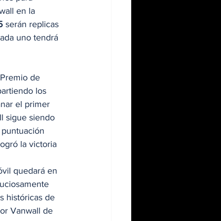
wall en la 
5
 serán replicas 
cada uno tendrá 
 Premio de 
artiendo los 
nar el primer 
ll sigue siendo 
 puntuación 
ró la victoria 
óvil quedará en 
nuciosamente 
 históricas de 
tor Vanwall de 