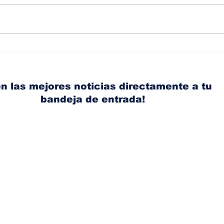
Albaisa deja la
RAM
dirección de diseño de
eli
Nissan, Matthew
mic
Weaver tomará su lugar
el s
n las mejores noticias directamente a tu
bandeja de entrada!