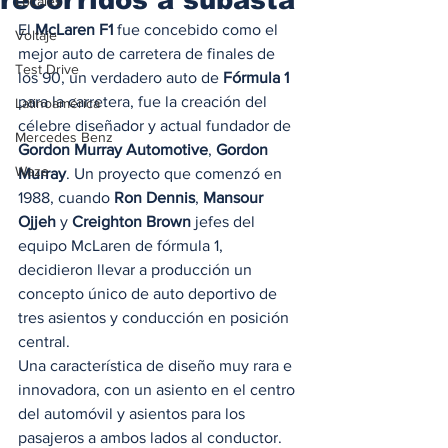
Locales
El 
McLaren F1
 fue concebido como el 
Voltaje
mejor auto de carretera de finales de 
Test Drive
los 90, un verdadero auto de 
Fórmula 1
para la carretera, fue la creación del 
Latinoamérica
célebre diseñador y actual fundador de 
Mercedes Benz
Gordon Murray Automotive
, 
Gordon 
Waze
Murray
. Un proyecto que comenzó en 
1988, cuando 
Ron Dennis
, 
Mansour 
Ojjeh
 y 
Creighton Brown
 jefes del 
equipo McLaren de fórmula 1, 
decidieron llevar a producción un 
concepto único de auto deportivo de 
tres asientos y conducción en posición 
central.  
Una característica de diseño muy rara e 
innovadora, con un asiento en el centro 
del automóvil y asientos para los 
pasajeros a ambos lados al conductor. 