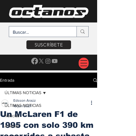
SUSCRÍBETE
Entrada
ÚLTIMAS NOTICIAS
Edsson Araúz
ÚLTIMAS NOTICIAS
18 jun 2021
Un McLaren F1 de
Noticias
1995 con solo 390 km
A Motor
recorridos a subasta