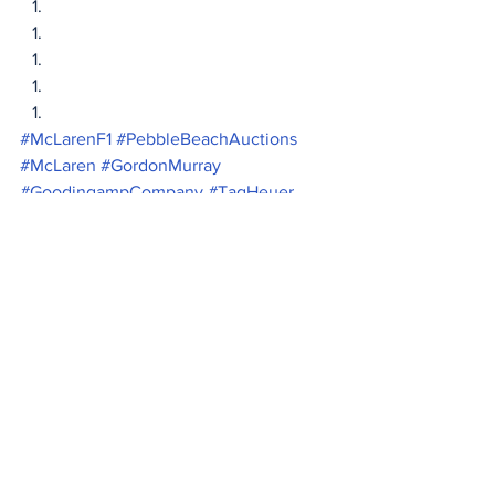
#McLarenF1
#PebbleBeachAuctions
#McLaren
#GordonMurray
#GoodingampCompany
#TagHeuer
Noticias
Ver todo
Entradas relacionadas