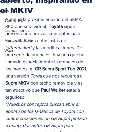
Locales
el MKIV
Voltaje
Aunque la próxima edición del SEMA 
Test Drive
360 que será virtual, 
Toyota
 sigue 
Latinoamérica
presentando nuevos conceptos para 
Mercedes Benz
maravillar a los entusiastas del
‘aftermarket’ 
y las modificaciones. De 
Waze
una serie de anuncios, hay una que ha 
llamado especialmente la atención de 
los medios, el 
GR Supra Sport Top 2021
, 
una versión 
Targa
 que nos recuerda al 
Supra MKIV
 con techo removible y es 
tan atractivo que 
Paul Walker 
estaría 
orgulloso. 
“Nuestros conceptos buscan abrir el 
apetito de los fanáticos de Toyota con 
cuatro creaciones: un GR Supra pintado 
a mano, dos autos GR Supra para 