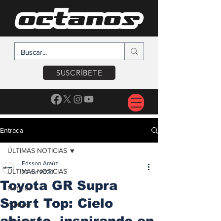
SUSCRÍBETE
Entrada
ÚLTIMAS NOTICIAS
Edsson Araúz
ÚLTIMAS NOTICIAS
22 dic 2020
Toyota GR Supra
Noticias
Sport Top: Cielo
A Motor
abierto, inspirando en