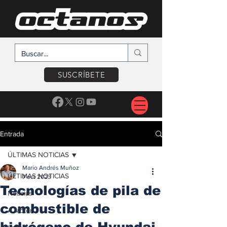
SUSCRÍBETE
Entrada
ÚLTIMAS NOTICIAS
Mario Andrés Muñoz
ÚLTIMAS NOTICIAS
7 oct 2023
Tecnologías de pila de
Noticias
combustible de
A Motor
hidrógeno de Hyundai