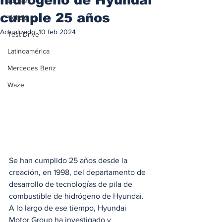
Locales
cumple 25 años
Voltaje
Actualizado:
10 feb 2024
Test Drive
Latinoamérica
Mercedes Benz
Waze
Se han cumplido 25 años desde la 
creación, en 1998, del departamento de 
desarrollo de tecnologías de pila de 
combustible de hidrógeno de Hyundai. 
A lo largo de ese tiempo, Hyundai 
Motor Group ha investigado y 